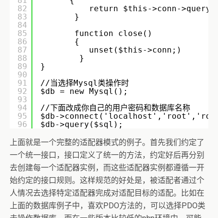
81
{
82
return $this->conn->query(
83
}
84
85
function close()
86
{
87
unset($this->conn;)
88
}
89
}
90
91
//当选择Mysql类操作时
92
$db = new Mysql();
93
94
//下面改成你自己的用户密码和数据库名称
95
$db->connect('localhost','root','roo
96
$db->query($sql);
上面就是一个完整的适配器模式的例子。首先我们约定了
一个统一接口，接口定义了统一的方法，约定好后再分别
去创建每一个适配器实例，而这些适配器实例都遵循一开
始约定的接口规则。这样规范的好处是，被适配者通过个
人情况去选择特定适配器完成对适配目标的适配。比如在
上面的数据库例子中，喜欢PDO方法的，可以选择PDO类