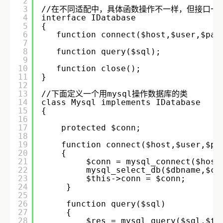
2
3
//在不同适配中，具体函数操作不一样，但接口一
4
interface IDatabase
5
{
6
function connect($host,$user,$pas
7
8
function query($sql);
9
10
function close();
11
}
12
13
//下面定义一个用mysql操作数据库的类
14
class Mysql implements IDatabase
15
{
16
17
protected $conn;
18
19
function connect($host,$user,$pa
20
{
21
$conn = mysql_connect($host
22
mysql_select_db($dbname,$co
23
$this->conn = $conn;
24
}
25
26
function query($sql)
27
{
28
$res = mysql_query($sql,$th