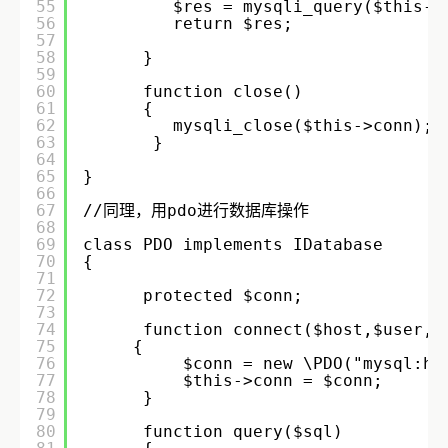
55
$res = mysqli_query($this->
56
return $res;
57
58
}
59
60
function close()
61
{
62
mysqli_close($this->conn);
63
}
64
65
}
66
67
//同理，用pdo进行数据库操作
68
69
class PDO implements IDatabase
70
{
71
72
protected $conn;
73
74
function connect($host,$user,$
75
{
76
$conn = new \PDO("mysql:ho
77
$this->conn = $conn;
78
}
79
80
function query($sql)