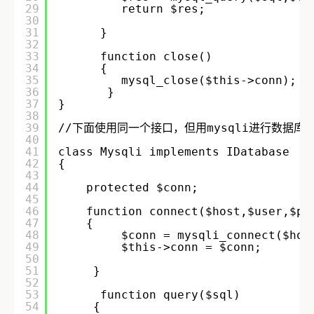
29
return $res;
30
31
}
32
33
function close()
34
{
35
mysql_close($this->conn);
36
}
37
}
38
39
//下面使用同一个接口，但用mysqli进行数据库
40
41
class Mysqli implements IDatabase
42
{
43
44
protected $conn;
45
46
function connect($host,$user,$pa
47
{
48
$conn = mysqli_connect($hos
49
$this->conn = $conn;
50
51
}
52
53
function query($sql)
54
{