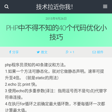
技术拉近你我！
2015年9月26日
PHP中不得不知的40个代码优化小
技巧
分享
推文
+ 1
邮件
php程序员须知的40条建议和方法。
1.如果一个方法可静态化，就对它做静态声明。速率可提
升至4倍。（就是static的用法）
2.echo 比 print 快。
3.使用echo的多重参数(译注：指用逗号而不是句点)代替字
符串连接。
4.在执行for循环之前确定最大循环数，不要每循环一次都
计算最大值。