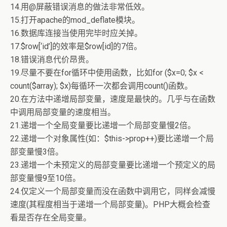
14.用@屏蔽错误消息的做法非常低效。
15.打开apache的mod_deflate模块。
16.数据库连接当使用完毕时应关掉。
17.$row[‘id’]的效率是$row[id]的7倍。
18.错误消息代价昂贵。
19.尽量不要在for循环中使用函数，比如for ($x=0; $x <
count($array); $x)每循环一次都会调用count()函数。
20.在方法中递增局部变量，速度是最快的。几乎与在函数
中调用局部变量的速度相当。
21.递增一个全局变量要比递增一个局部变量慢2倍。
22.递增一个对象属性(如：$this->prop++)要比递增一个局
部变量慢3倍。
23.递增一个未预定义的局部变量要比递增一个预定义的局
部变量慢9至10倍。
24.仅定义一个局部变量而没在函数中调用它，同样会减慢
速度(其程度相当于递增一个局部变量)。PHP大概会检查
看是否存在全局变量。