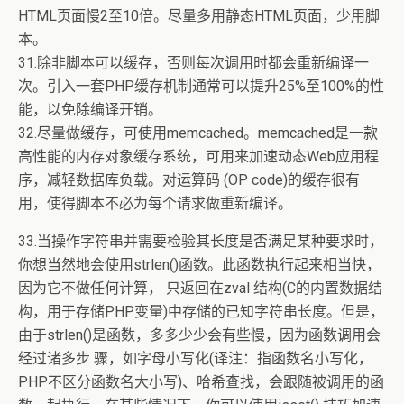
HTML页面慢2至10倍。尽量多用静态HTML页面，少用脚
本。
31.除非脚本可以缓存，否则每次调用时都会重新编译一
次。引入一套PHP缓存机制通常可以提升25%至100%的性
能，以免除编译开销。
32.尽量做缓存，可使用memcached。memcached是一款
高性能的内存对象缓存系统，可用来加速动态Web应用程
序，减轻数据库负载。对运算码 (OP code)的缓存很有
用，使得脚本不必为每个请求做重新编译。
33.当操作字符串并需要检验其长度是否满足某种要求时，
你想当然地会使用strlen()函数。此函数执行起来相当快，
因为它不做任何计算， 只返回在zval 结构(C的内置数据结
构，用于存储PHP变量)中存储的已知字符串长度。但是，
由于strlen()是函数，多多少少会有些慢，因为函数调用会
经过诸多步 骤，如字母小写化(译注：指函数名小写化，
PHP不区分函数名大小写)、哈希查找，会跟随被调用的函