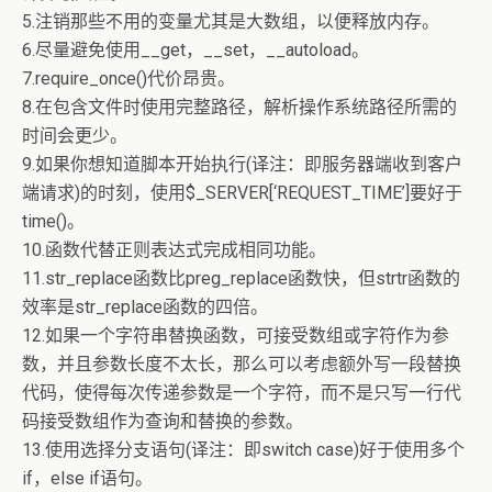
5.注销那些不用的变量尤其是大数组，以便释放内存。
6.尽量避免使用__get，__set，__autoload。
7.require_once()代价昂贵。
8.在包含文件时使用完整路径，解析操作系统路径所需的
时间会更少。
9.如果你想知道脚本开始执行(译注：即服务器端收到客户
端请求)的时刻，使用$_SERVER[‘REQUEST_TIME’]要好于
time()。
10.函数代替正则表达式完成相同功能。
11.str_replace函数比preg_replace函数快，但strtr函数的
效率是str_replace函数的四倍。
12.如果一个字符串替换函数，可接受数组或字符作为参
数，并且参数长度不太长，那么可以考虑额外写一段替换
代码，使得每次传递参数是一个字符，而不是只写一行代
码接受数组作为查询和替换的参数。
13.使用选择分支语句(译注：即switch case)好于使用多个
if，else if语句。