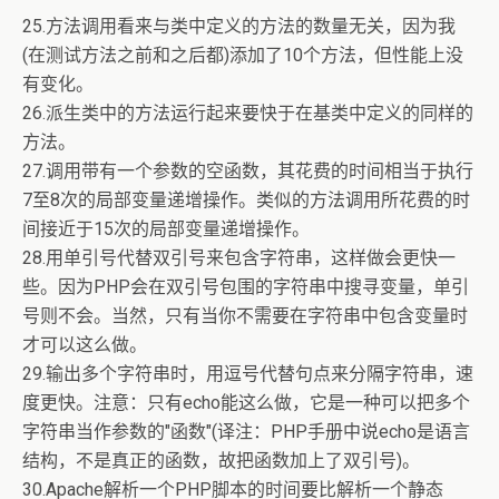
25.方法调用看来与类中定义的方法的数量无关，因为我
(在测试方法之前和之后都)添加了10个方法，但性能上没
有变化。
26.派生类中的方法运行起来要快于在基类中定义的同样的
方法。
27.调用带有一个参数的空函数，其花费的时间相当于执行
7至8次的局部变量递增操作。类似的方法调用所花费的时
间接近于15次的局部变量递增操作。
28.用单引号代替双引号来包含字符串，这样做会更快一
些。因为PHP会在双引号包围的字符串中搜寻变量，单引
号则不会。当然，只有当你不需要在字符串中包含变量时
才可以这么做。
29.输出多个字符串时，用逗号代替句点来分隔字符串，速
度更快。注意：只有echo能这么做，它是一种可以把多个
字符串当作参数的"函数"(译注：PHP手册中说echo是语言
结构，不是真正的函数，故把函数加上了双引号)。
30.Apache解析一个PHP脚本的时间要比解析一个静态