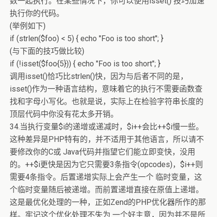
数一起执行。在某些情况下，你可以使用isset() 技巧加速
执行你的代码。
(举例如下)
if (strlen($foo) < 5) { echo "Foo is too short"; }
(与下面的技巧做比较)
if (!isset($foo{5})) { echo "Foo is too short"; }
调用isset()恰巧比strlen()快，因为与后者不同的是，
isset()作为一种语言结构，意味着它的执行不需要函数查
找和字母小写化。也就是说，实际上在检验字符串长度的
顶层代码中你没有花太多开销。
34.当执行变量$i的递增或递减时，$i++会比++$i慢一些。
这种差异是PHP特有的，并不适用于其他语言，所以请不
要修改你的C或 Java代码并指望它们能立即变快，没用
的。++$i更快是因为它只需要3条指令(opcodes)，$i++则
需要4条指令。后置递增实际上会产生一个 临时变量，这
个临时变量随后被递增。而前置递增直接在原值上递增。
这是最优化处理的一种，正如Zend的PHP优化器所作的那
样。牢记这个优化处理不失为 一个好主意，因为并不是所