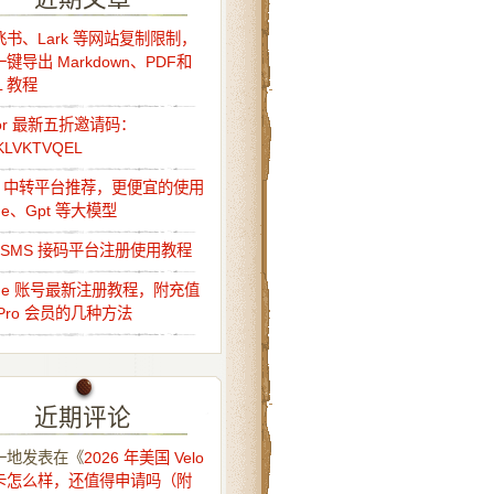
书、Lark 等网站复制限制，
键导出 Markdown、PDF和
L 教程
sor 最新五折邀请码：
KLVKTVQEL
Api 中转平台推荐，更便宜的使用
ude、Gpt 等大模型
o-SMS 接码平台注册使用教程
ude 账号最新注册教程，附充值
Pro 会员的几种方法
近期评论
一地
发表在《
2026 年美国 Velo
卡怎么样，还值得申请吗（附