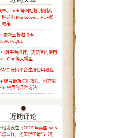
书、Lark 等网站复制限制，
键导出 Markdown、PDF和
L 教程
sor 最新五折邀请码：
KLVKTVQEL
Api 中转平台推荐，更便宜的使用
ude、Gpt 等大模型
o-SMS 接码平台注册使用教程
ude 账号最新注册教程，附充值
Pro 会员的几种方法
近期评论
一地
发表在《
2026 年美国 Velo
卡怎么样，还值得申请吗（附