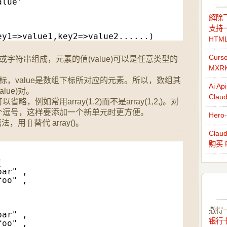
alue'
解除飞
支持一
ey1=>value1,key2=>value2......)
HTM
Cur
或字符串组成，元素的值(value)可以是任意类型的
MXR
标，value是数组下标所对应的元素。所以，数组其
Ai 
alue)对。
Cla
例如常用array(1,2)而不是array(1,2,)。对
个逗号，这样要添加一个新单元时更方便。
Her
用 [] 替代 array()。
Cla
购买 
(
bar" ,
foo" ,
撒得
bar" ,
银行
foo" ,