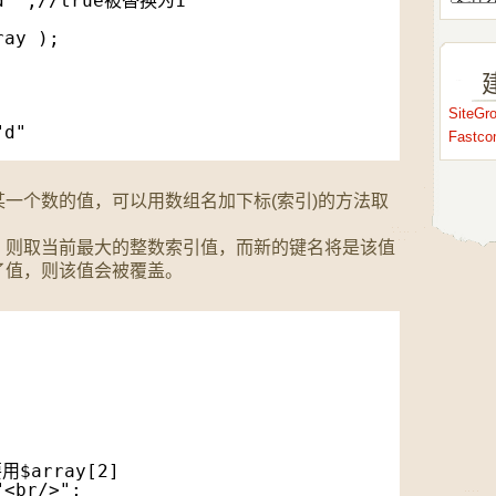
"d" ,//true被替换为1
ray );
SiteG
"d"
Fastc
一个数的值，可以用数组名加下标(索引)的方法取
，则取当前最大的整数索引值，而新的键名将是该值
了值，则该值会被覆盖。
$array[2]
"<br/>";