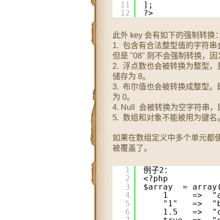
11
];
12
?> 
此外 key 会有如下的强制转换
1. 包含有合法整型值的字符串会
但是 "08" 则不会强制转换
2. 浮点数也会被转换为整型，
储存为 8。
3. 布尔值也会被转换成整型。即键名
为 0。
4. Null 会被转换为空字符串，
5. 数组和对象不能被用为键名。坚持
如果在数组定义中多个单元都
被覆盖了。
1
例子2：
2
<?php
3
$array  = array
4
1     =>  "
5
"1"   =>  "
6
1.5   =>  