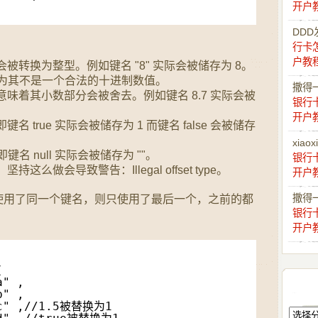
开户
DDD
行卡
：
户教
被转换为整型。例如键名 "8" 实际会被储存为 8。
，因为其不是一个合法的十进制数值。
撒得
意味着其小数部分会被舍去。例如键名 8.7 实际会被
银行
开户
 true 实际会被储存为 1 而键名 false 会被储存
xiaox
即键名 null 实际会被储存为 ""。
银行
这么做会导致警告：Illegal offset type。
开户
撒得
使用了同一个键名，则只使用了最后一个，之前的都
银行
开户
(
a" ,
b" ,
"c" ,//1.5被替换为1