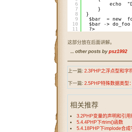
6
echo  "
7
}
8
}
9
$bar  = new  f
10
$bar -> do_foo
11
?> 
这部分放在后面讲解。
... other posts by
psz1992
上一篇:
2.3PHP之浮点型和字
下一篇:
2.5PHP特殊数据类
相关推荐
3.2PHP变量的声明和引
5.4.4PHP下rtrim()函数
5.4.18PHP下implode