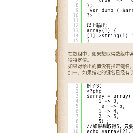
7
true  =>  
8
);
9
var_dump ( $ar
10
?> 
11
12
以上输出：
13
array(1) {
14
[1]=>string(1) 
15
}
在数组中，如果想取得数组中某
得特定值。
如果对给出的值没有指定键名
加一。如果指定的键名已经有
1
例子3：
2
<?php
3
$array = array(
4
1 => 3,
5
'a' => b,
6
1 => 4,
7
2 => 5,
8
5）;
9
//如果想取得5，只要用
10
echo $array[2].