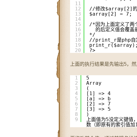
11
12
//修改$array[2
13
$array[2] = 7;
14
15
/*因为上面定义了两
16
的后定义值会覆盖
17
*/
18
//print_r是p
19
print_r($array)
20
?>
上面的执行结果是先输出5，然
1
5
2
Array
3
(
4
[1] => 4
5
[a] => b
6
[2] => 7
7
[3] => 5
8
)
9
上面值为5没定义键值
数（即原有的索引值加1