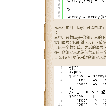
5
$array[key] = 'v
6
7
或
8
9
$array = array(k
元素的索引（key）可以由数字
值。
其中，参数key是数组元素的下
实用逗号分隔的键(key) => 值(v
最后一个数组单元之后的逗号可以省略，
多行数组定义通常保留最后一
自 5.4 起可以使用短数组定义语法，
1
例子1：
2
<?php
3
$array  = array
4
"foo"  =>  "
5
"bar"  =>  "
6
);
7
// 自 PHP 5.4 起
8
$array  = [
9
"foo"  =>  "
10
"bar"  =>  "