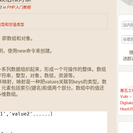
 in
PHP入门教程
源类型和空值类型
，即数组和对象。
。
的实例，使用new命令来创建。
微
进群请
一系列数据组织起来，形成一个可操作的整体。数组
字符串，整型，对象，数组，资源等。
映射，映射是一种把values关联到keys的类型。数
元素包括索引(键名)和值两个部分。数组中的值还
搬瓦工6
多维数组。
Vult
Digit
HostU
1','value2'......）