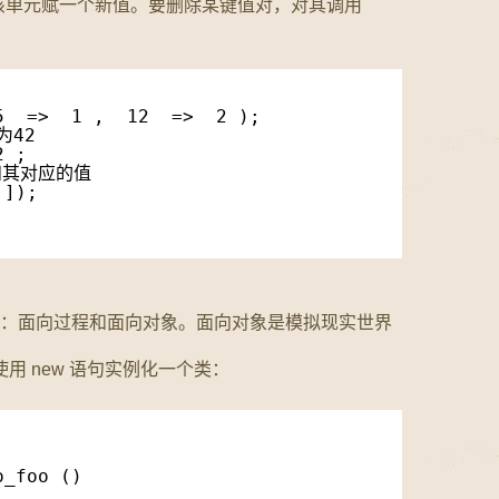
该单元赋一个新值。要删除某键值对，对其调用
5  =>  1 ,  12  =>  2 );
为42
2 ;  
对应的值              
 ]);  
    
种：面向过程和面向对象。面向对象是模拟现实世界
，使用 new 语句实例化一个类：
o_foo ()