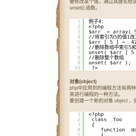
要修改某个值，通过其键名给
unset() 函数。
1
例子4：
2
<?php
3
$arr  = array( 
4
//将索引为5的值1改
5
$arr [ 5 ] =  4
6
//删除数组中索引5和其
7
unset( $arr [ 5
8
//删除整个数组
9
unset( $arr ); 
10
?> 
对象(object)
php中应用到的编程方法有两
来进行编程的一种方法。
要创建一个新的对象 object 
1
<?php
2
class  foo
3
{
4
function  d
5
{