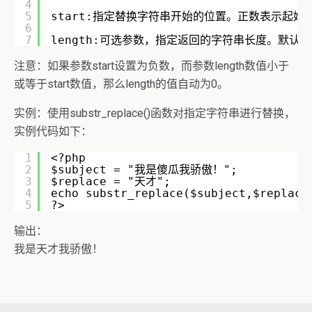
4
5
start:指定替换字符串开始的位置。正数表示起
6
7
length:可选参数，指定返回的字符串长度。默
注意：如果参数start设置为负数，而参数length数值小于
或等于start数值，那么length的值自动为0。
实例：使用substr_replace()函数对指定字符串进行替换，
实例代码如下：
1
<?php
2
$subject = "我是傻瓜我骄傲！";
3
$replace = "天才";
4
echo substr_replace($subject,$replace
5
?>
输出：
我是天才我骄傲！