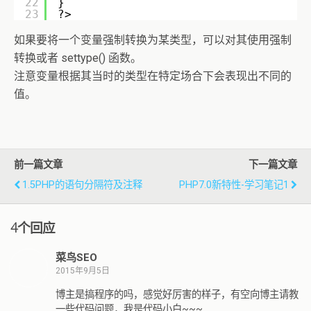
22
}
23
?> 
如果要将一个变量强制转换为某类型，可以对其使用强制
转换或者 settype() 函数。
注意变量根据其当时的类型在特定场合下会表现出不同的
值。
前一篇文章
下一篇文章
1.5PHP的语句分隔符及注释
PHP7.0新特性-学习笔记1
4个回应
菜鸟SEO
2015年9月5日
博主是搞程序的吗，感觉好厉害的样子，有空向博主请教
一些代码问题，我是代码小白~~~