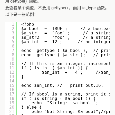
用 gettype() 函数。
要查看某个类型，不要用 gettype() ，而用 is_type 函数。
以下是一些范例：
1
<?php
2
$a_bool  =  TRUE ;     // a boolean
3
$a_str   =  "foo" ;     // a string
4
$a_str2  =  'foo' ;     // a string
5
$an_int  =  12 ;      // an integer
6
7
echo  gettype ( $a_bool );  // print
8
echo  gettype ( $a_str );   // print
9
10
// If this is an integer, increment 
11
if ( is_int ( $an_int )) {
12
$an_int  +=  4 ;     //$an_
13
}
14
15
echo $an_int; //   print out:16;
16
17
// If $bool is a string, print it ou
18
if ( is_string ( $a_bool )) {
19
echo  "String:  $a_bool "; 
20
} else {
21
echo "Not String: $a_bool";//pri