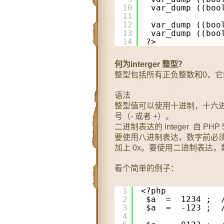
10
var_dump ((boo
11
12
var_dump ((boo
13
var_dump ((boo
14
?> 
何为interger 整型？
整型包括所有正负整数和0，它组成的集
语法
整型值可以使用十进制，十六
号（- 或者 +）。
二进制表达的 integer 自 PHP 
要使用八进制表达，数字前必须
加上 0x。要使用二进制表达，
看个简单的例子：
1
<?php
2
$a  =  1234 ; 
3
$a  =  -123 ; 
4