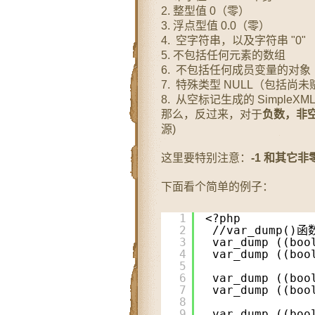
2. 整型值 0（零）
3. 浮点型值 0.0（零）
4. 空字符串，以及字符串 "0"
5. 不包括任何元素的数组
6. 不包括任何成员变量的对象（仅
7. 特殊类型 NULL（包括尚
8. 从空标记生成的 SimpleXM
那么，反过来，对于
负数，非
源)
这里要特别注意：
-1 和其它
下面看个简单的例子：
1
<?php
2
//var_dump
3
var_dump ((boo
4
var_dump ((boo
5
6
var_dump ((boo
7
var_dump ((boo
8
9
var_dump ((boo