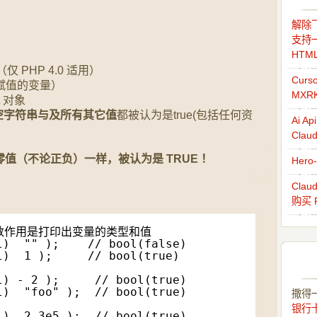
解除飞
支持一
HTM
 PHP 4.0 适用）
Cur
未赋值的变量）
MXR
L 对象
空字符串与及所有其它值
都被认为是true(包括任何资
Ai 
Cla
非零值（不论正负）一样，被认为是 TRUE ！
Her
Cla
购买 
()函数作用是打印出变量的类型和值
l)  "" );    // bool(false)
l)  1 );     // bool(true)
l) - 2 );     // bool(true)
l)  "foo" );  // bool(true)
撒得
银行
l)  2.3e5 );  // bool(true)