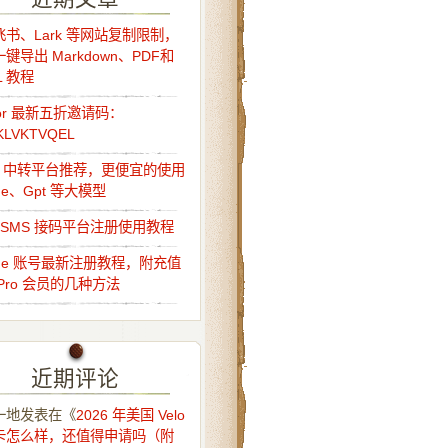
书、Lark 等网站复制限制，
键导出 Markdown、PDF和
L 教程
sor 最新五折邀请码：
KLVKTVQEL
Api 中转平台推荐，更便宜的使用
ude、Gpt 等大模型
o-SMS 接码平台注册使用教程
ude 账号最新注册教程，附充值
Pro 会员的几种方法
近期评论
一地
发表在《
2026 年美国 Velo
卡怎么样，还值得申请吗（附