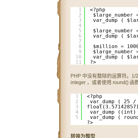
1
<?php
2
$large_number 
3
var_dump ( $la
4
5
$large_number 
6
var_dump ( $la
7
8
$million = 100
9
$large_number 
10
var_dump ( $la
11
?>
PHP 中没有整除的运算符。1/2
integer ，或者使用 roun
1
<?php
2
var_dump ( 25 / 
3
float(3.57142857
4
var_dump ((int)
5
var_dump ( roun
?>
转换为整型