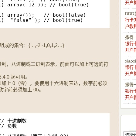
开户
l) array( 12 )); // bool(true)
DDD
l) array());   // bool(false)
l)  "false" ); // bool(true)
行卡
户教
撒得
银行
合：{…,-2,-1,0,1,2…}
开户
xiaox
进制，八进制或二进制表示，前面可以加上可选的符
银行
开户
5.4.0 起可用。
加上 0（零）。要使用十六进制表达，数字前必须
撒得
数字前必须加上 0b。
银行
开户
 // 十进制数
 // 负数