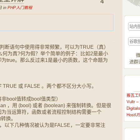
4
 in
PHP入门教程
型在判断语句中使用得非常频繁，可以为TRUE（真）
那么何为真?何为假？举个简单的例子：比如2是最小
微
为true。那么反过来1是最小的质数，这个命题为
进群请
RUE 或 FALSE 。两个都不区分大小写。
搬瓦工6
bool值转成bool值类型）
Vult
 ，用 (bool) 或者 (boolean) 来强制转换。但是很
Digit
因为当运算符，函数或者流程控制结构需要一个
HostU
动转换。
an时，以下几种情况被认为是FALSE，一定要非常注