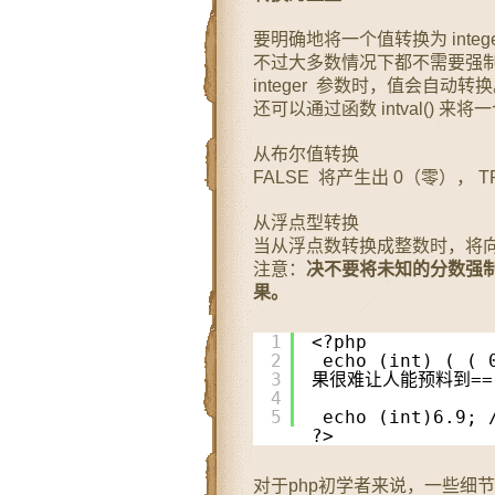
要明确地将一个值转换为 integer ，
不过大多数情况下都不需要强
integer 参数时，值会自动转
还可以通过函数 intval() 
从布尔值转换
FALSE 将产生出 0（零）， 
从浮点型转换
当从浮点数转换成整数时，将
注意：
决不要将未知的分数强制转
果。
1
<?php
2
echo (int) ( (
3
果很难让人能预料到==
4
5
echo (int)6.
?> 
对于php初学者来说，一些细