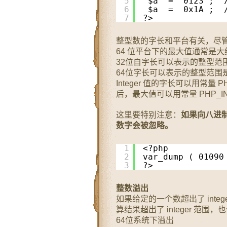
5
$a  =  0123 ;
6
$a  =  0x1A ;
7
?> 
整型数的字长和平台有关，尽管
64 位平台下的最大值通常是大约 
32位自字长可以表示的整型范围是[-2
64位字长可以表示的整型范围是[-2^
Integer 值的字长可以用常量 PHP_
后，最大值可以用常量 PHP_I
这里要特别注意：
如果向八进制
数字会被忽略。
1
<?php
2
var_dump ( 0109
3
?>  
整数溢出
如果给定的一个数超出了 integ
算结果超出了 integer 范围，也
64位系统下溢出