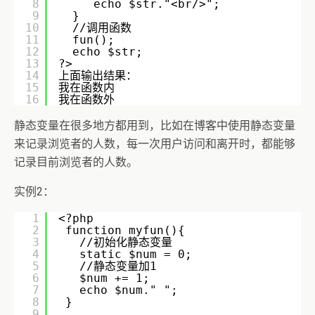
8
echo $str."<br/>";
9
}
10
//调用函数
11
fun();
12
echo $str;
13
?>
14
上面输出结果：
15
我在函数内
16
我在函数外
静态变量在很多地方都用到，比如在博客中使用静态变量
来记录浏览者的人数，每一次用户访问和离开时，都能够
记录目前浏览者的人数。
实例2：
1
<?php
2
function myfun(){
3
//初始化静态变量
4
static $num = 0;
5
//静态变量加1
6
$num += 1;
7
echo $num." ";
8
} 
9