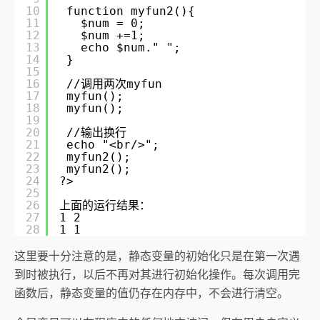
10
function myfun2(){
11
$num = 0;
12
$num +=1;
13
echo $num." ";
14
} 
15
16
//调用两次myfun
17
myfun();
18
myfun();
19
20
//输出换行
21
echo "<br/>";
22
myfun2();
23
myfun2();
24
?>
25
26
上面的运行结果：
27
1 2
28
1 1
这里要十分注意的是，静态变量的初始化只是在第一次遇
到时被执行，以后不再对其进行初始化操作。每次调用完
函数后，静态变量的值仍存在内存中，不会进行清空。