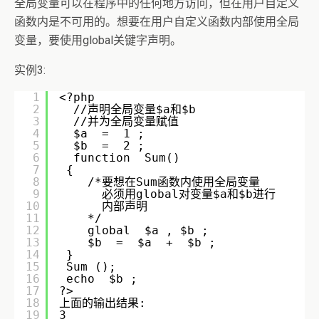
全局变量可以在程序中的任何地方访问，但在用户自定义
函数内是不可用的。想要在用户自定义函数内部使用全局
变量，要使用global关键字声明。
实例3:
1
<?php
2
//声明全局变量$a和$b
3
//并为全局变量赋值
4
$a  =  1 ;
5
$b  =  2 ;
6
function  Sum()
7
{  
8
/*要想在Sum函数内使用全局变量
9
必须用global对变量$a和$b进行
10
内部声明
11
*/
12
global  $a , $b ;
13
$b  =  $a  +  $b ;
14
}
15
Sum ();
16
echo  $b ;
17
?> 
18
上面的输出结果:
19
3