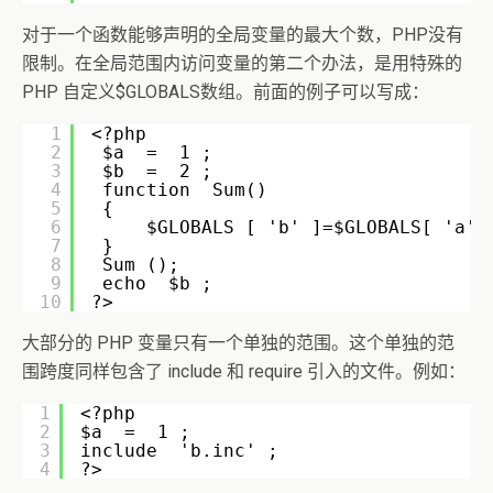
对于一个函数能够声明的全局变量的最大个数，PHP没有
限制。在全局范围内访问变量的第二个办法，是用特殊的
PHP 自定义$GLOBALS数组。前面的例子可以写成：
1
<?php
2
$a  =  1 ;
3
$b  =  2 ;
4
function  Sum()
5
{
6
$GLOBALS [ 'b' ]=$GLOBALS[ 'a' 
7
}
8
Sum ();
9
echo  $b ;
10
?>  
大部分的 PHP 变量只有一个单独的范围。这个单独的范
围跨度同样包含了 include 和 require 引入的文件。例如：
1
<?php
2
$a  =  1 ;
3
include  'b.inc' ;
4
?> 