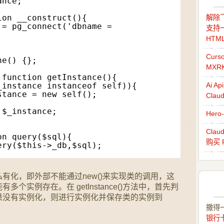
ance;
ion __construct(){
解除飞
 = pg_connect('dbname = 
支持一
HTM
Cur
ne() {};
MXR
 function getInstance(){
_instance instanceof self)){
Ai 
stance = new self();
Cla
:$_instance;
Her
Cla
on query($sql){
购买 
ery($this->_db,$sql);
有化，即外部不能通过new()来实现类的调用，这
个实例存在。在 getInstance()方法中，首先判
果没有实例化，则进行实例化并保存类的实例到
撒得
银行