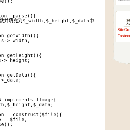
se();    
ion _parse(){
并填充到$_width,$_height,$_data中
SiteG
on getWidth(){
Fastc
is->_width;
on getHeight(){
s->_height;
on getData(){
->_data;
G implements IImage{
th,$_height,$_data;
on __construct($file){
e = $file;
se();    