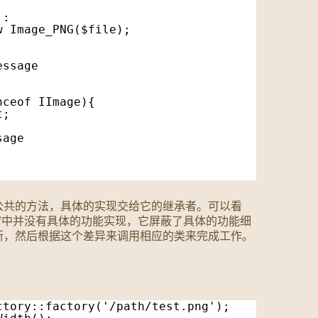
':
w Image_PNG($file);
essage  
nceof IImage){
t;
sage
义了公共的方法，具体的实现交给它的继承者。可以看
个"工厂"中并没有具体的功能实现，它屏蔽了具体的功能细
断，然后根据这个差异来调用相应的类来完成工作。
ctory::factory('/path/test.png');