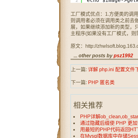
2
echo $image->get
工厂模式优点：1.方便类的调
则调用者必须在调用类之前去做
展，如果继续添加新的类型，
主程序(如果没有工厂模式，则
原文：http://zhwlsoft.blog.163
... other posts by
psz1992
上一篇:
详解 php.ini 配置文
下一篇:
PHP 匿名类
相关推荐
PHP详解ob_clean,ob_start
通过隐藏后缀使 PHP 更
用最短的PHP代码返回HT
在Mysql数据库中存储Sess