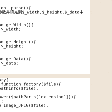
ion _parse(){
数并填充到$_width,$_height,$_data中
on getWidth(){
->_width;
on getHeight(){
->_height;
on getData(){
->_data;
ory{
 function factory($file){
pathinfo($file);
ower($pathParts['extension'])){
':
w Image_JPEG($file);