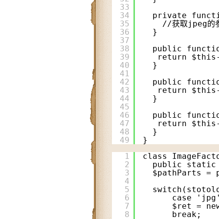
33
34
private funct
35
//获取jpeg的参
36
}
37
38
public functi
39
return $this
40
}
41
42
public functi
43
return $this
44
}
45
46
public functi
47
return $this
48
}
49
}
1
class ImageFact
2
public static
3
$pathParts = 
4
5
switch(stotol
6
case 'jpg
7
$ret = ne
8
break;