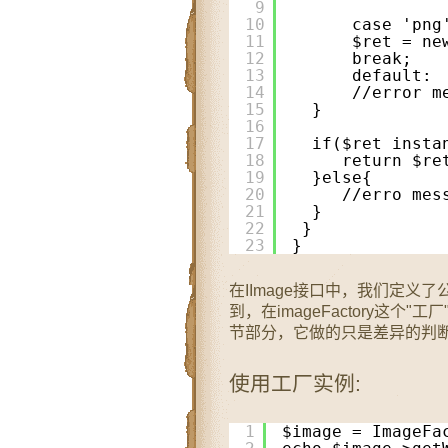
9
10
case 'png
11
$ret = ne
12
break;
13
default:
14
//error m
15
}
16
17
if($ret insta
18
return $re
19
}else{
20
//erro mes
21
} 
22
}
23
}
在IImage接口中，我们定
到，在imageFactory这
节部分，它做的只是差异的判
使用工厂实例:
1
$image = ImageFa