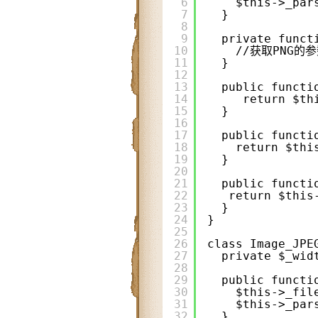
6
$this->_par
7
}
8
9
private funct
10
//获取PNG的参数
11
}
12
13
public functi
14
return $th
15
}
16
17
public functi
18
return $thi
19
}
20
21
public functi
22
return $this
23
}
24
}
25
26
class Image_JPE
27
private $_wid
28
29
public functi
30
$this->_fil
31
$this->_par
32
}