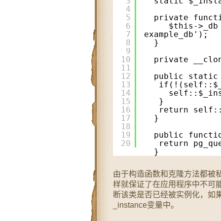
3
static $_inst
4
5
private funct
6
$this->_db
7
example_db');
8
}
9
10
private __clo
11
12
public static
13
if(!(self::$
14
self::$_in
15
}
16
return self:
17
}
18
19
public functi
20
return pg_qu
}   
由于构造函数和克隆方法都被私
样就保证了在应用程序中不可能有多
断该类是否已经被实例化，如
_instance变量中。