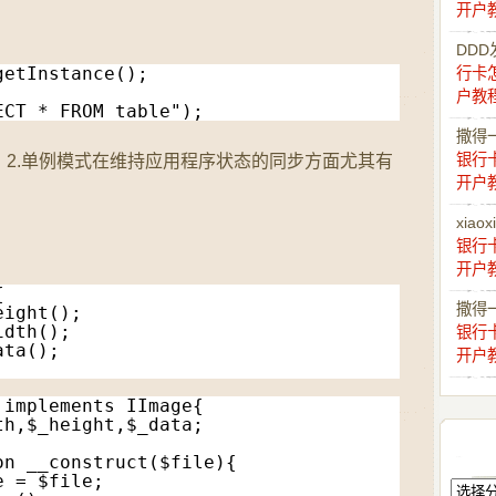
开户
DDD
getInstance();
行卡
户教
ECT * FROM table");
撒得
银行
源；2.单例模式在维持应用程序状态的同步方面尤其有
开户
xiaox
银行
开户
{
撒得
eight();
idth();
银行
ata();
开户
 implements IImage{
th,$_height,$_data;
on __construct($file){
e = $file;