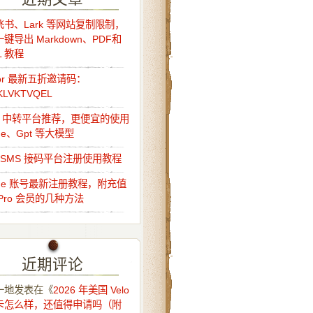
书、Lark 等网站复制限制，
键导出 Markdown、PDF和
L 教程
sor 最新五折邀请码：
KLVKTVQEL
Api 中转平台推荐，更便宜的使用
ude、Gpt 等大模型
o-SMS 接码平台注册使用教程
ude 账号最新注册教程，附充值
Pro 会员的几种方法
近期评论
一地
发表在《
2026 年美国 Velo
卡怎么样，还值得申请吗（附