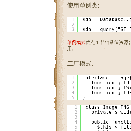
使用单例类:
1
$db = Database::
2
3
$db = query("SEL
单例模式
优点:1.节省系统资
用。
工厂模式:
1
interface IImage
2
function getH
3
function getW
4
function getD
5
}
1
class Image_PNG
2
private $_wid
3
4
public functi
5
$this->_fil