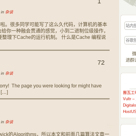
1
 in
杂谈
本书啦。很多同学可能写了这么久代码，计算机的基本
会给你一种融会贯通的感觉，小到二进制位级操作，
整理下Cache的运行机制。 什么是Cache 编程说
微
进群请
72
 in
杂谈
rry! The page you were looking for might have
 […]
搬瓦工6
Vult
Digit
HostU
 in
杂谈
gewick的Algorithms，所以本文和前面几篇算法文章一