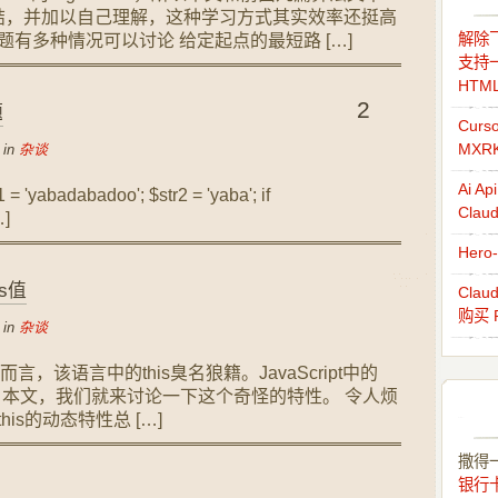
结，并加以自己理解，这种学习方式其实效率还挺高
解除飞
题有多种情况可以讨论 给定起点的最短路 […]
支持一
HTM
2
题
Cur
MXR
 in
杂谈
Ai 
adabadoo'; $str2 = 'yaba'; if
Cla
…]
Her
is值
Cla
购买 
 in
杂谈
者而言，该语言中的this臭名狼籍。JavaScript中的
机。本文，我们就来讨论一下这个奇怪的特性。 令人烦
，this的动态特性总 […]
撒得
银行