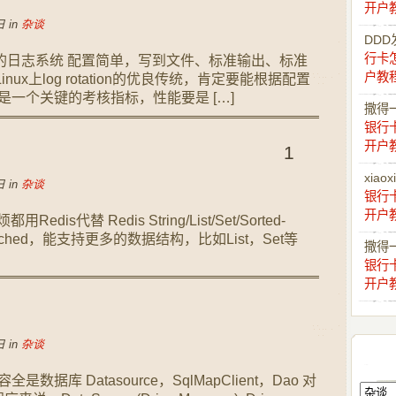
开户
 in
杂谈
DDD
行卡
我期望的日志系统 配置简单，写到文件、标准输出、标准
户教
ux上log rotation的优良传统，肯定要能根据配置
也是一个关键的考核指标，性能要是 […]
撒得
银行
开户
1
xiaox
 in
杂谈
银行
开户
is代替 Redis String/List/Set/Sorted-
emcached，能支持更多的数据结构，比如List，Set等
撒得
银行
开户
 in
杂谈
数据库 Datasource，SqlMapClient，Dao 对