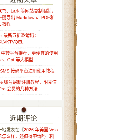
书、Lark 等网站复制限制，
键导出 Markdown、PDF和
L 教程
sor 最新五折邀请码：
KLVKTVQEL
Api 中转平台推荐，更便宜的使用
ude、Gpt 等大模型
o-SMS 接码平台注册使用教程
ude 账号最新注册教程，附充值
Pro 会员的几种方法
近期评论
一地
发表在《
2026 年美国 Velo
卡怎么样，还值得申请吗（附