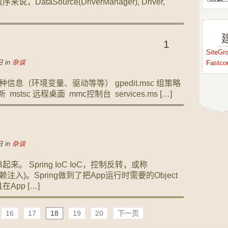
aSource(DriverManager), Driver,
1
SiteG
 in
杂谈
Fastc
各种信息（环境变量、驱动等等） gpedit.msc 组策略
更新 mstsc 远程桌面 mmc控制台 services.ms […]
 in
杂谈
串起来。 Spring IoC IoC，控制反转，或称
ion，依赖注入)。Spring做到了把App运行时需要的Object
pp […]
16
17
18
19
20
下一页