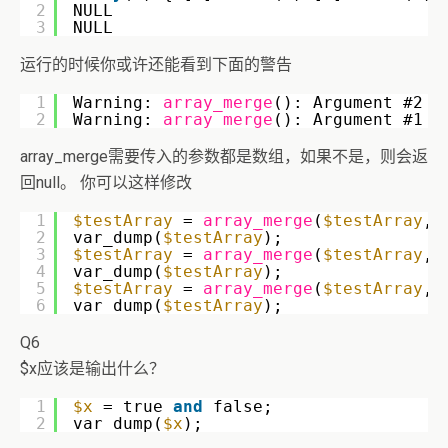
2
NULL  
3
NULL  
运行的时候你或许还能看到下面的警告
1
Warning: 
array_merge
(): Argument #2 i
2
Warning: 
array_merge
(): Argument #1 i
array_merge需要传入的参数都是数组，如果不是，则会返
回null。 你可以这样修改
1
$testArray
= 
array_merge
(
$testArray
, 
2
var_dump(
$testArray
);  
3
$testArray
= 
array_merge
(
$testArray
, 
4
var_dump(
$testArray
);  
5
$testArray
= 
array_merge
(
$testArray
, 
6
var_dump(
$testArray
);  
Q6
$x应该是输出什么？
1
$x
= true 
and
false;
2
var_dump(
$x
);  