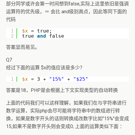
部分同学或许会第一时间想到false,实际上这里依旧是强调
运算符的优先级，＝ 会比 and级别高点，因此等同下面的
代码
1
$x
= true;
2
true 
and
false  
答案显而易见。
Q7
经过下面的运算 $x的值应该是多少？
1
$x
= 3 + 
"15%"
+ 
"$25"
答案是18，PHP是会根据上下文实现类型的自动转换
上面的代码我们可以这样理解，如果我们在与字符串进行
数学运算，实际php会尽可能将字符串中的数组进行转
换，如果是数字开头的话则转换成改数字比如"15%"会变成
15,如果不是数字开头则会变成0; 上面的运算类似下面 ：