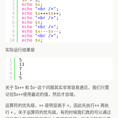
2
echo
$x
;  
3
echo
"<br />"
;  
4
echo
$x
+++
$x
++;  
5
echo
"<br />"
;  
6
echo
$x
;  
7
echo
"<br />"
;  
8
echo
$x
---
$x
--;  
9
echo
"<br />"
;  
10
echo
$x
;  
实际运行结果是
1
5  
2
11  
3
7  
4
1  
5
5  
关于 $x++ 和 $x–这个问题其实非常容易遇见，我们只需
记住$x++使用最近的值，然后才自增。
运算符的优先级，++ 是明显高于 +，因此先执行++ 再执
行 + 。关于运算符的优先级，有的时候我们真的可以通过