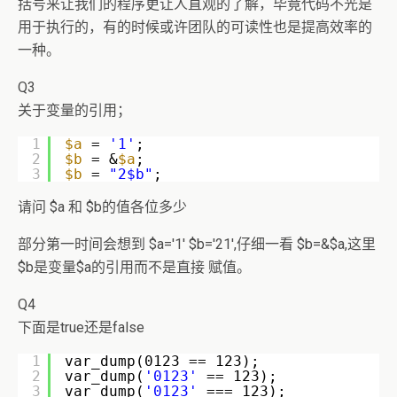
括号来让我们的程序更让人直观的了解，毕竟代码不光是
用于执行的，有的时候或许团队的可读性也是提高效率的
一种。
Q3
关于变量的引用；
1
$a
= 
'1'
;
2
$b
= &
$a
;
3
$b
= 
"2$b"
;
请问 $a 和 $b的值各位多少
部分第一时间会想到 $a='1' $b='21',仔细一看 $b=&$a,这里
$b是变量$a的引用而不是直接 赋值。
Q4
下面是true还是false
1
var_dump(0123 == 123);  
2
var_dump(
'0123'
== 123);  
3
var_dump(
'0123'
=== 123);  