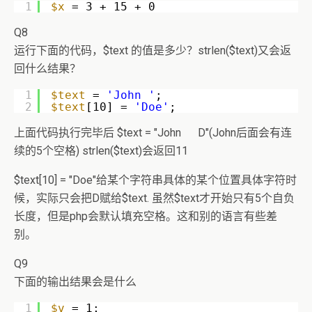
1
$x
= 3 + 15 + 0
Q8
运行下面的代码，$text 的值是多少？strlen($text)又会返
回什么结果？
1
$text
= 
'John '
;
2
$text
[10] = 
'Doe'
;
上面代码执行完毕后 $text = "John D"(John后面会有连
续的5个空格) strlen($text)会返回11
$text[10] = "Doe"给某个字符串具体的某个位置具体字符时
候，实际只会把D赋给$text. 虽然$text才开始只有5个自负
长度，但是php会默认填充空格。这和别的语言有些差
别。
Q9
下面的输出结果会是什么
1
$v
= 1;