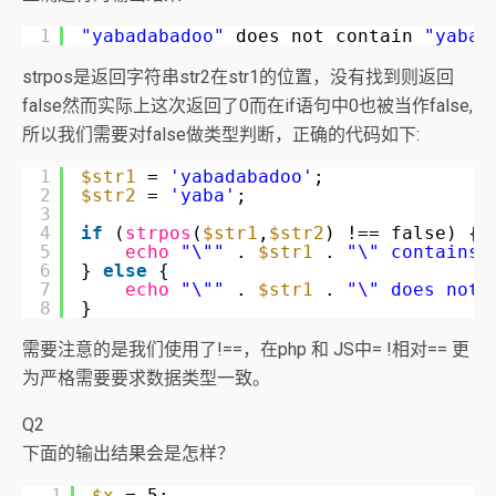
1
"yabadabadoo"
does not contain 
"yaba"
strpos是返回字符串str2在str1的位置，没有找到则返回
false然而实际上这次返回了0而在if语句中0也被当作false,
所以我们需要对false做类型判断，正确的代码如下:
1
$str1
= 
'yabadabadoo'
;
2
$str2
= 
'yaba'
;
3
4
if
(
strpos
(
$str1
,
$str2
) !== false) { 
5
echo
"\""
. 
$str1
. 
"\" contains 
6
} 
else
{
7
echo
"\""
. 
$str1
. 
"\" does not 
8
}
需要注意的是我们使用了!==，在php 和 JS中= !相对== 更
为严格需要要求数据类型一致。
Q2
下面的输出结果会是怎样？
1
$x
= 5;