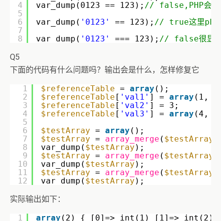
4
var_dump(0123 == 123);
// false,PH
5
6
var_dump(
'0123'
== 123);
// true这里p
7
8
var_dump(
'0123'
=== 123);
// false
Q5
下面的代码有什么问题吗？输出会是什么，怎样修复它
1
$referenceTable
= 
array
();
2
$referenceTable
[
'val1'
] = 
array
(1, 2
3
$referenceTable
[
'val2'
] = 3;
4
$referenceTable
[
'val3'
] = 
array
(4, 5
5
6
$testArray
= 
array
();
7
$testArray
= 
array_merge
(
$testArray
,
8
var_dump(
$testArray
);  
9
$testArray
= 
array_merge
(
$testArray
,
10
var_dump(
$testArray
);  
11
$testArray
= 
array_merge
(
$testArray
,
12
var_dump(
$testArray
);  
实际输出如下：
1
array
(2) { [0]=> int(1) [1]=> int(2) 