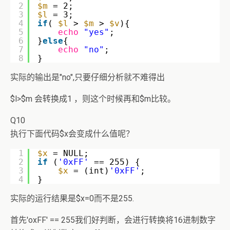
2
$m
= 2;
3
$l
= 3;
4
if
( 
$l
> 
$m
> 
$v
){  
5
echo
"yes"
;
6
}
else
{
7
echo
"no"
;
8
}
实际的输出是"no",只要仔细分析就不难得出
$l>$m 会转换成1 ，则这个时候再和$m比较。
Q10
执行下面代码$x会变成什么值呢？
1
$x
= NULL;
2
if
(
'0xFF'
== 255) {  
3
$x
= (int)
'0xFF'
;
4
}
实际的运行结果是$x=0而不是255.
首先'oxFF' == 255我们好判断，会进行转换将16进制数字