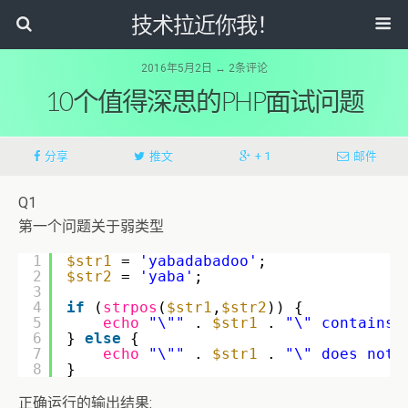
技术拉近你我！
2016年5月2日 ↔ 2条评论
10个值得深思的PHP面试问题
分享
推文
+ 1
邮件
Q1
第一个问题关于弱类型
1
$str1
= 
'yabadabadoo'
;
2
$str2
= 
'yaba'
;
3
4
if
(
strpos
(
$str1
,
$str2
)) {  
5
echo
"\""
. 
$str1
. 
"\" contains 
6
} 
else
{
7
echo
"\""
. 
$str1
. 
"\" does not 
8
}
正确运行的输出结果: