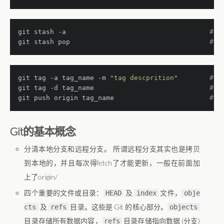
git stash 
-a
#暂
git stash pop                                 
#弹
git tag 
-a
 tag_name -m 
"tag descprition"
#创
git tag 
-d
 tag_name                           
#删
git push origin tag_name                      
#pu
Git的基本概念
分清本地分支和远程分支。 所谓远程分支其实也是拷贝
到本地的，并且每次得fetch了才能更新，一般在前面加
上了origin/
四个重要的文件或目录：
及
文件，
HEAD
index
obje
及
目录。这些是 Git 的核心部分。
cts
refs
objects
目录存储所有数据内容，
目录存储指向数据 (分支)
refs