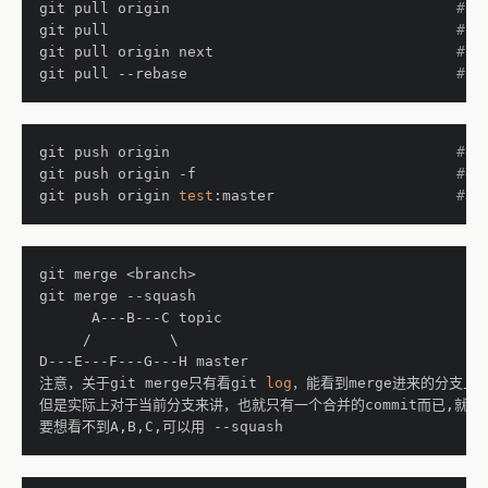
git pull origin                               
#获
git pull                                      
#同
git pull origin next                          
#获
git pull --rebase                             
#获
git push origin                               
#推
git push origin 
-f
#强
git push origin 
test
:master                   
#将
git merge <branch>
git merge --squash
      A---B---C topic
     /         \
D---E---F---G---H master
注意，关于git merge只有看git 
log
，能看到merge进来的分支上的
但是实际上对于当前分支来讲，也就只有一个合并的commit而已,就是
要想看不到A,B,C,可以用 --squash