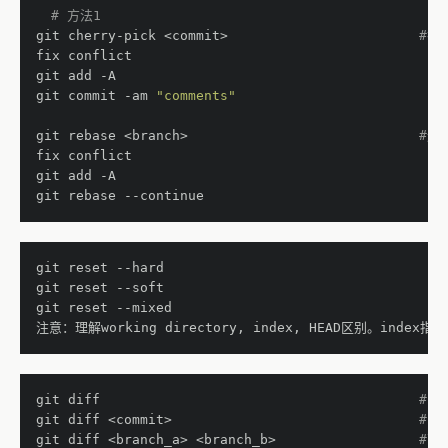
# 方法1
git cherry-pick <commit>                      
#把
fix conflict
git add -A
git commit -am 
"comments"
git rebase <branch>                           
#连续
fix conflict
git add -A
git rebase --continue
git reset --hard
git reset --soft
git reset --mixed
注意：理解working directory, index, HEAD区别。index指
git diff                                      
#当
git diff <commit>                             
#当
git diff <branch_a> <branch_b>                
#两