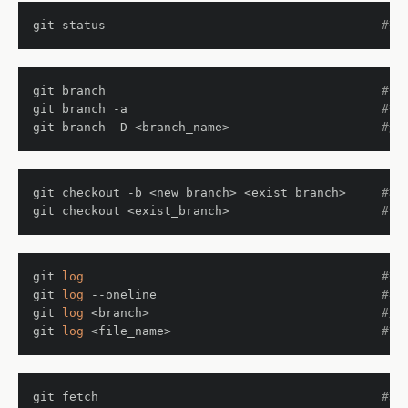
git status                                    
#查
git branch                                    
#查
git branch 
-a
#查
git branch -D <branch_name>                   
#删除
git checkout -b <new_branch> <exist_branch>   
#根
git checkout <exist_branch>                   
#切换
git 
log
#查
git 
log
 --oneline                             
#在
git 
log
 <branch>                              
#显
git 
log
 <file_name>                           
#查
git fetch                                     
#获