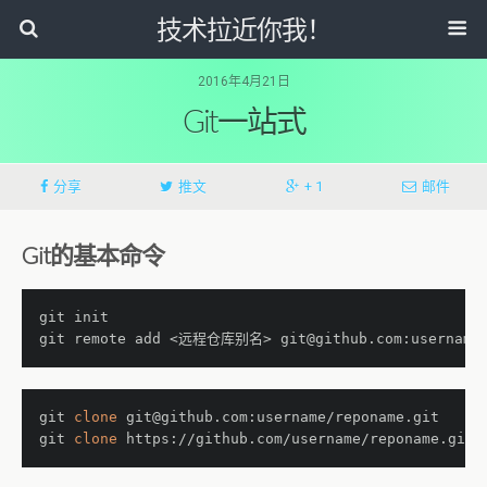
技术拉近你我！
2016年4月21日
Git一站式
分享
推文
+ 1
邮件
Git的基本命令
git init
git remote add <远程仓库别名> git@github.com:username/
git 
clone
 git@github.com:username/reponame.git  
#
git 
clone
 https://github.com/username/reponame.git