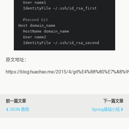
  User name1
  IdentityFile ~/.ssh/id_rsa_first
#Second Git
Host domain_name
  HostName domain_name
  User name2
  IdentityFile ~/.ssh/id_rsa_second
原文地址：
https://blog.huachao.me/2015/4/git%E4%B8%80%E7%AB
前一篇文章
下一篇文章
JSON 教程
Spring基础小结