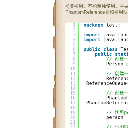
4)虚引用：不能单独使用，主
PhantomReference类和引用
1
package
test;
2
3
import
java.lan
4
import
java.lan
5
6
public
class
Te
7
public
stat
8
// 创建
9
Person 
10
11
// 创建
12
Referen
13
ReferenceQueue
14
15
// 创建
16
Phantom
17
PhantomReferen
18
19
// 切断
20
person 
21
22
// 试图