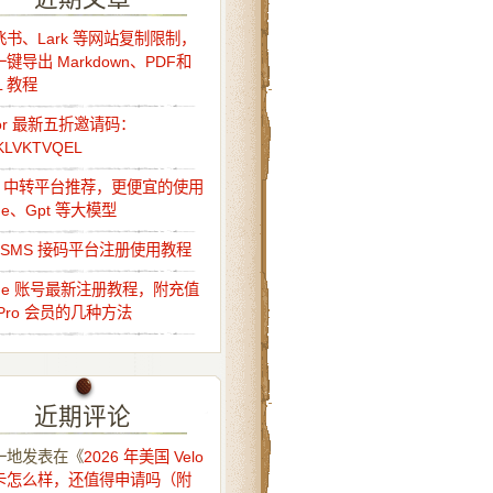
书、Lark 等网站复制限制，
键导出 Markdown、PDF和
L 教程
sor 最新五折邀请码：
KLVKTVQEL
Api 中转平台推荐，更便宜的使用
ude、Gpt 等大模型
o-SMS 接码平台注册使用教程
ude 账号最新注册教程，附充值
Pro 会员的几种方法
近期评论
一地
发表在《
2026 年美国 Velo
卡怎么样，还值得申请吗（附