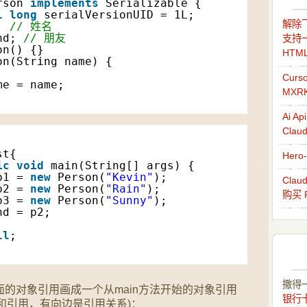
rson 
implements
Serializable {
l
long
serialVersionUID = 1L;
解除飞
; 
// 姓名
nd; 
// 朋友
支持一
on() {}
HTM
on(String name) {
;
Cur
me = name;
MXR
Ai 
Cla
st{
Her
ic
void
main(String[] args) {
p1 = 
new
Person(
"Kevin"
);
Cla
p2 = 
new
Person(
"Rain"
);
购买 
p3 = 
new
Person(
"Sunny"
);
nd = p2;
;
ll
;
撒得
方面里面的对象引用画成一个从main方法开始的对象引用
银行
和引用，有向边是引用关系)：