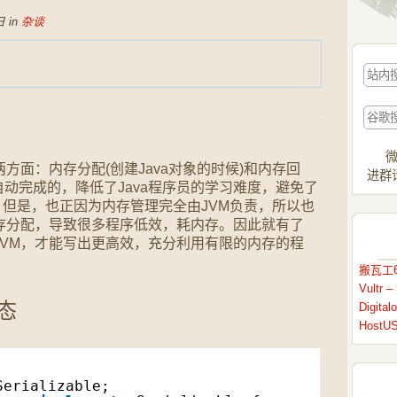
 in
杂谈
微
两方面：内存分配(创建Java对象的时候)和内存回
进群请
自动完成的，降低了Java程序员的学习难度，避免了
险。但是，也正因为内存管理完全由JVM负责，所以也
内存分配，导致很多程序低效，耗内存。因此就有了
解JVM，才能写出更高效，充分利用有限的内存的程
搬瓦工6
Vult
状态
Digit
HostU
Serializable;