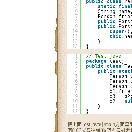
4
public
class
Pe
5
static
fina
6
String name
7
Person frie
8
public
Pers
9
public
Pers
10
super
()
11
this
.na
12
}
13
}
1
// Test.java
2
package
test;
3
public
class
Te
4
public
stat
5
Person 
6
Person 
7
Person 
8
p1.frie
9
p3 = p2
10
p2 = 
nu
11
}
12
}
把上面Test.java中main
图的话就是这样的(顶点是对象