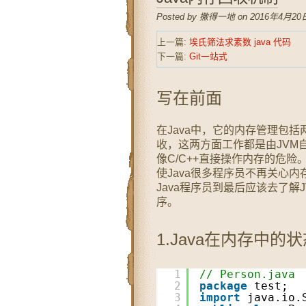
Posted by 撒得一地 on 2016年4月20日
上一篇:
埃氏筛法求素数 java 代码
下一篇:
Git一站式
写在前面
在Java中，它的内存管理包括
收，这两方面工作都是由JVM
像C/C++直接操作内存的危
使Java很多程序员不再关心
Java程序员到最后应该去了
序。
1.Java在内存中的
1
// Person.java
2
package
test;
3
import
java.io.