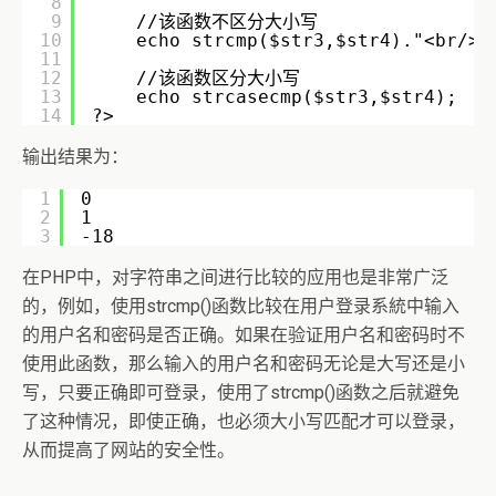
8
9
//该函数不区分大小写
10
echo strcmp($str3,$str4)."<br/>"
11
12
//该函数区分大小写
13
echo strcasecmp($str3,$str4);
14
?> 
输出结果为：
1
0
2
1
3
-18
在PHP中，对字符串之间进行比较的应用也是非常广泛
的，例如，使用strcmp()函数比较在用户登录系統中输入
的用户名和密码是否正确。如果在验证用户名和密码时不
使用此函数，那么输入的用户名和密码无论是大写还是小
写，只要正确即可登录，使用了strcmp()函数之后就避免
了这种情况，即使正确，也必须大小写匹配才可以登录，
从而提高了网站的安全性。