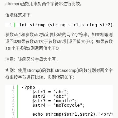
strcmp()函数用来对两个字符串进行比较。
语法格式如下
1
int strcmp（string strl,string str2)
参数str1和参数str2指定要比较的两个字符串。如果相等则
返回0;如果参数strl大于参数str2则返回值大于0；如果参数
strl小于参数2则返回值小于O。
注意：该函区分字母大小写。
实例：使用strcmp()函数和strcasecmp()函数分别对两个字
符串按字节进行比较，实例代码如下：
1
<?php
2
$str1 = "abc";
3
$str2 = "abc";
4
$str3 = "mobile";
5
$str4 = "moTocycle";
6
7
echo strcmp($str1,$str2)."<br/>"