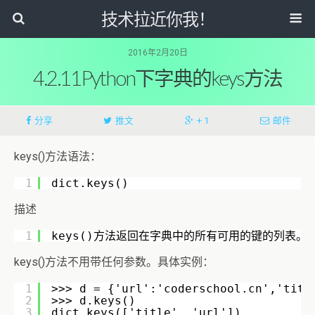
技术拉近你我！
2016年2月20日
4.2.11Python下字典的keys方法
分享
推文
+ 1
邮件
keys()方法语法：
1
dict.keys()
描述
1
keys()方法返回在字典中的所有可用的键的列表。
keys()方法不用带任何参数。具体实例：
1
>>> d = {'url':'coderschool.cn','titl
2
>>> d.keys()
3
dict_keys(['title', 'url'])