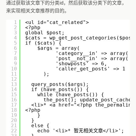
通过获取该文章下的分类id，然后获取该分类下的文章，
来实现相关文章推荐的目的。
1
<ul id="cat_related">
2
<?php
3
global $post;
4
$cats = wp_get_post_categories($post
5
if ($cats) {
6
$args = array(
7
'category__in' => array( $
8
'post__not_in' => array( $
9
'showposts' => 6,
10
'caller_get_posts' => 1
11
);
12
13
query_posts($args);
14
if (have_posts()) {
15
while (have_posts()) {
16
the_post(); update_post_caches
17
<li>* <a href="<?php the_permalink
18
<?php
19
}
20
} 
21
else {
22
echo '<li>* 暂无相关文章</li>';
23
}