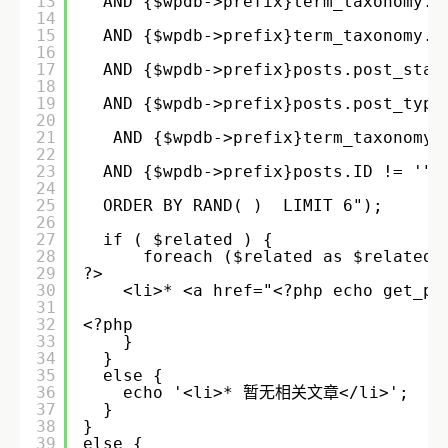
13
AND {$wpdb->prefix}term_taxonomy.t
14
15
AND {$wpdb->prefix}term_taxonomy.t
16
17
AND {$wpdb->prefix}posts.post_stat
18
19
AND {$wpdb->prefix}posts.post_type
20
21
AND {$wpdb->prefix}term_taxonomy.
22
23
AND {$wpdb->prefix}posts.ID != '" 
24
25
ORDER BY RAND( )  LIMIT 6");
26
27
if ( $related ) {
28
foreach ($related as $related_
29
?>
30
<li>* <a href="<?php echo get_pe
31
32
<?php
33
} 
34
}
35
else {
36
echo '<li>* 暂无相关文章</li>';
37
} 
38
}
39
else {