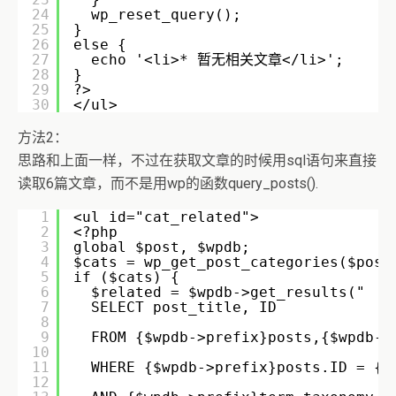
24
wp_reset_query(); 
25
}
26
else {
27
echo '<li>* 暂无相关文章</li>';
28
}
29
?>
30
</ul>
方法2：
思路和上面一样，不过在获取文章的时候用sql语句来直接
读取6篇文章，而不是用wp的函数query_posts().
1
<ul id="cat_related">
2
<?php
3
global $post, $wpdb;
4
$cats = wp_get_post_categories($post
5
if ($cats) {
6
$related = $wpdb->get_results("
7
SELECT post_title, ID
8
9
FROM {$wpdb->prefix}posts,{$wpdb->
10
11
WHERE {$wpdb->prefix}posts.ID = {$
12