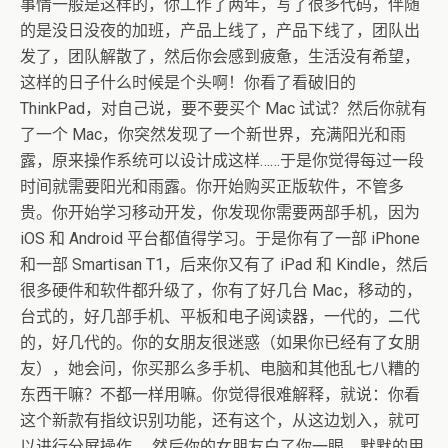
事情一般是这样的，你工作了两年，写了很多代码，伴随
的是没日没夜的加班，产品上线了，产品下线了，团队出
发了，团队解散了，然后你会感到疲惫，生活没有希望，
这样的日子什么时候是个头啊！你看了看破旧的
ThinkPad，对自己说，要不要买个 Mac 试试？然后你就有
了一个 Mac，你突然发现了一个新世界，充满阳光和雨
露，原来操作系统可以设计成这样……于是你觉得每过一段
时间就需要阳光和雨露。你开始购买正版软件，不管多
贵。你开始学习移动开发，你发现你需要两部手机，因为
iOS 和 Android 平台都值得学习。于是你有了一部 iPhone
和一部 Smartisan T1，后来你又有了 iPad 和 Kindle，然后
很多硬件和软件都升级了，你有了好几台 Mac，移动的，
台式的，好几部手机、平板和电子阅读器，一代的，二代
的，好几代的。你的女朋友很迷惑（如果你已经有了女朋
友），她会问，你买那么多手机、电脑和其他乱七八糟的
东西干嘛？不都一样用嘛。你觉得很难解释，就说：你看
这个新款有指纹识别功能，还有这个，从这边划入，就可
以进行分屏操作……然后你的女朋友白了你一眼，默默的用