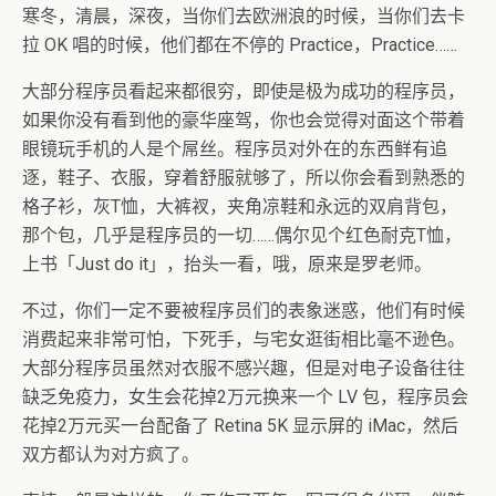
寒冬，清晨，深夜，当你们去欧洲浪的时候，当你们去卡
拉 OK 唱的时候，他们都在不停的 Practice，Practice……
大部分程序员看起来都很穷，即使是极为成功的程序员，
如果你没有看到他的豪华座驾，你也会觉得对面这个带着
眼镜玩手机的人是个屌丝。程序员对外在的东西鲜有追
逐，鞋子、衣服，穿着舒服就够了，所以你会看到熟悉的
格子衫，灰T恤，大裤衩，夹角凉鞋和永远的双肩背包，
那个包，几乎是程序员的一切……偶尔见个红色耐克T恤，
上书「Just do it」，抬头一看，哦，原来是罗老师。
不过，你们一定不要被程序员们的表象迷惑，他们有时候
消费起来非常可怕，下死手，与宅女逛街相比毫不逊色。
大部分程序员虽然对衣服不感兴趣，但是对电子设备往往
缺乏免疫力，女生会花掉2万元换来一个 LV 包，程序员会
花掉2万元买一台配备了 Retina 5K 显示屏的 iMac，然后
双方都认为对方疯了。