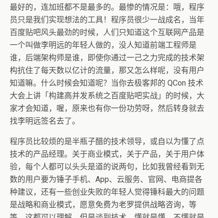
最好的，连加班都不是最多的。最惨的情况是：哦，程序
员只是我们实现想法的工具！程序员很少一战成名，当年
百度贴吧风头最劲的时候，人们只知道这个互联网产品是
一个叫做李明远的年轻人做的，没人知道前端工程师是
谁，后端架构师是谁，即使你通过一己之力完成的技术架
构抗住了每天数以亿计的流量，那又怎么样呢，没有用户
知道嘛。什么时候会知道呢？当你去极客邦的 QCon 技术
大会上讲「构建高并发系统之百度贴吧实战」的时候，大
家才会知道，喔，原来也有你一份功劳呀，然后转身就去
找李明远签名去了。
程序员比较烦的是半瓶子醋的技术领导，或自以为懂了点
技术的产品经理。关于商业模式，关于产品，关于用户体
验，每个人都可以头头是道的说两句，比如我曾经看到无
数的用户要为锤子手机、App、云服务、官网、电商提各
种建议，还有一些创业失败的年轻人觉得锤科最大的问题
是战略和商业模式，愿意免费为老罗提供战略咨询，等
等。这都可以理解，但是谈到技术，懂就是懂，不懂就是