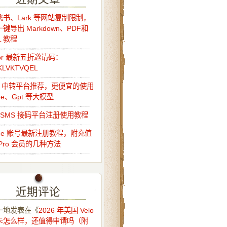
书、Lark 等网站复制限制，
键导出 Markdown、PDF和
L 教程
sor 最新五折邀请码：
KLVKTVQEL
Api 中转平台推荐，更便宜的使用
ude、Gpt 等大模型
o-SMS 接码平台注册使用教程
ude 账号最新注册教程，附充值
Pro 会员的几种方法
近期评论
一地
发表在《
2026 年美国 Velo
卡怎么样，还值得申请吗（附