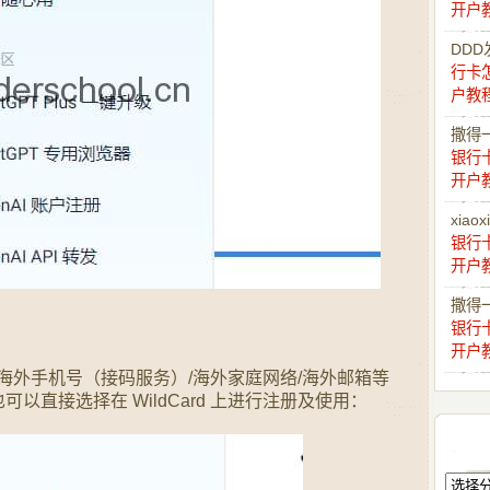
开户
DDD
行卡
户教
撒得
银行
开户
xiaox
银行
开户
撒得
银行
开户
供：海外手机号（接码服务）/海外家庭网络/海外邮箱等
以直接选择在 WildCard 上进行注册及使用：