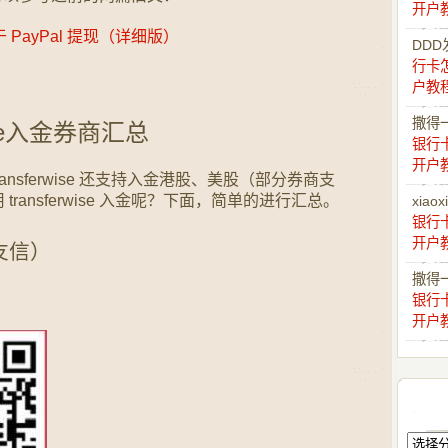
开户
用于 PayPal 提现（详细版）
DDD
行卡
户教
撒得
ise入金券商汇总
银行
开户
nsferwise 还支持入金港股、美股（部分券商支
ransferwise 入金呢？下面，简单的进行汇总。
xiaox
银行
开户
友信）
撒得
：
银行
开户