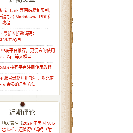
书、Lark 等网站复制限制，
键导出 Markdown、PDF和
L 教程
sor 最新五折邀请码：
KLVKTVQEL
Api 中转平台推荐，更便宜的使用
ude、Gpt 等大模型
o-SMS 接码平台注册使用教程
ude 账号最新注册教程，附充值
Pro 会员的几种方法
近期评论
一地
发表在《
2026 年美国 Velo
卡怎么样，还值得申请吗（附