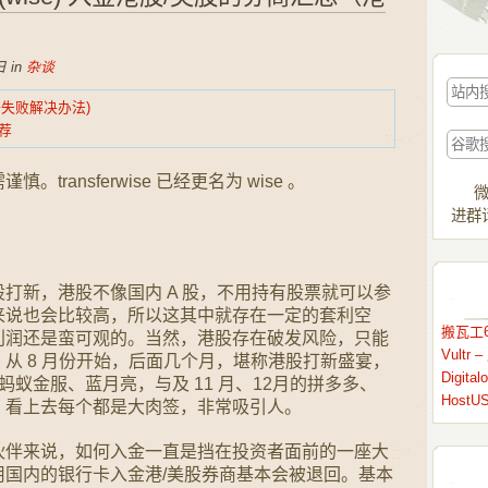
 in
杂谈
注册失败解决办法)
荐
ransferwise 已经更名为 wise 。
微
进群请
打新，港股不像国内 A 股，不用持有股票就可以参
来说也会比较高，所以这其中就存在一定的套利空
搬瓦工6
利润还是蛮可观的。当然，港股存在破发风险，只能
Vult
从 8 月份开始，后面几个月，堪称港股打新盛宴，
Digit
蚁金服、蓝月亮，与及 11 月、12月的拼多多、
HostU
，看上去每个都是大肉签，非常吸引人。
伙伴来说，如何入金一直是挡在投资者面前的一座大
国内的银行卡入金港/美股券商基本会被退回。基本