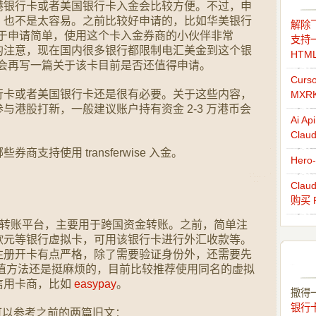
港银行卡或者美国银行卡入金会比较方便。不过，申
，也不是太容易。之前比较好申请的，比如华美银行
解除飞
，由于申请简单，使用这个卡入金券商的小伙伴非常
支持一
的注意，现在国内很多银行都限制电汇美金到这个银
HTM
会面会再写一篇关于该卡目前是否还值得申请。
Cur
行卡或者美国银行卡还是很有必要。关于这些内容，
MXR
与港股打新，一般建议账户持有资金 2-3 万港币会
Ai 
Cla
支持使用 transferwise 入金。
Her
Cla
购买 
欧洲的国际转账平台，主要用于跨国资金转账。之前，简单注
欧元等银行虚拟卡，可用该银行卡进行外汇收款等。
注册开卡有点严格，除了需要验证身份外，还需要先
金的充值方法还是挺麻烦的，目前比较推荐使用同名的虚拟
信用卡商，比如
easypay
。
撒得
银行
的介绍可以参考之前的两篇旧文：