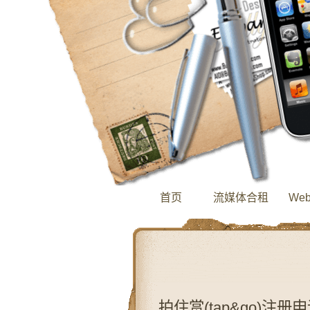
首页
流媒体合租
We
拍住赏(tap&go)注册