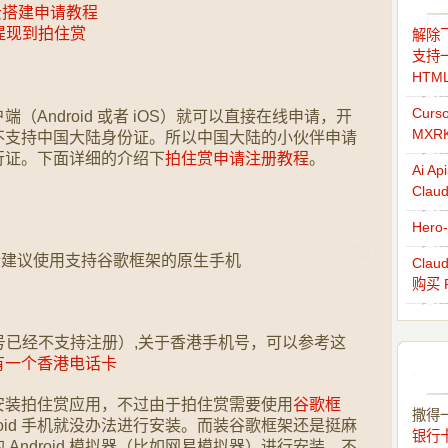
云搭建申请教程
l 提现到拍住赏
解除飞
支持一
HTM
Cur
Android 或者 iOS）就可以直接在线申请，开
MXR
不支持中国大陆身份证。所以中国大陆的小伙伴申请
行证。下面详细的介绍下
拍住赏申请注册教程
。
Ai 
Cla
Her
id 的话建议使用支持谷歌框架的原生手机
Cla
购买 
机号已经不支持注册）,关于香港手机号，可以参考这
有一个香港电话卡
 手机安装拍住赏应用，不过由于拍住赏需要使用
谷歌框
撒得
roid 手机就没办法进行安装。而装谷歌框架还是挺麻
银行
Android 模拟器（比如网易模拟器）进行安装，不