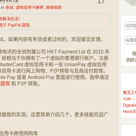
17
 in
杂谈
,
虚拟信用卡推荐
,
跨境收款
失败解决办法）
于 PayPal 提现
01
，如果内容有失效或者过时的，欢迎留言反馈。
讯的全资附属公司 HKT Payment Ltd 在 2015 年
微
，就相当于你拥有了一个虚拟的香港银行账户。注册
进群请
erCard 虚拟信用卡和一张 UnionPay 虚拟信用
信用卡进行网上购物、P2P转账与及商店付款等。
 Pay 或者 Android Pay 里面进行使用。我申请这
l 提现
和 P2P 转账。
搬瓦工6
Vult
Digit
HostU
根据我的实测，这里简单介绍几个，更多技能欢迎广
 虚拟信用卡跨境网购等