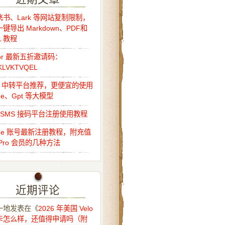
书、Lark 等网站复制限制，
键导出 Markdown、PDF和
L 教程
sor 最新五折邀请码：
KLVKTVQEL
Api 中转平台推荐，更便宜的使用
ude、Gpt 等大模型
o-SMS 接码平台注册使用教程
ude 账号最新注册教程，附充值
Pro 会员的几种方法
近期评论
一地
发表在《
2026 年美国 Velo
卡怎么样，还值得申请吗（附