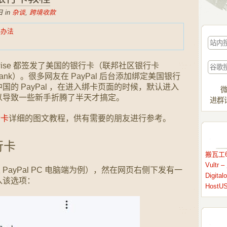
 in
杂谈
,
跨境收款
决办法
nsferwise 都签发了美国的银行卡（联邦社区银行卡
vings Bank）。很多网友在 PayPal 后台添加绑定美国银行
的 PayPal ，在进入绑卡页面的时候，默认进入
微
以导致一些新手折腾了半天才搞定。
进群请
行卡
详细的图文教程，供有需要的朋友进行参考。
行卡
搬瓦工6
Vult
以 PayPal PC 电脑端为例），然在网页右侧下发有一
Digit
入该选项：
HostU