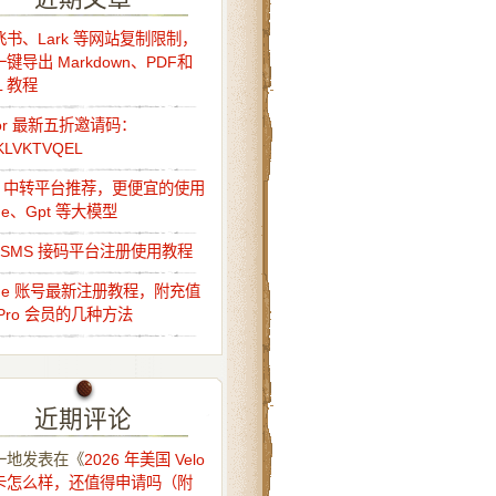
书、Lark 等网站复制限制，
键导出 Markdown、PDF和
L 教程
sor 最新五折邀请码：
KLVKTVQEL
Api 中转平台推荐，更便宜的使用
ude、Gpt 等大模型
o-SMS 接码平台注册使用教程
ude 账号最新注册教程，附充值
Pro 会员的几种方法
近期评论
一地
发表在《
2026 年美国 Velo
卡怎么样，还值得申请吗（附