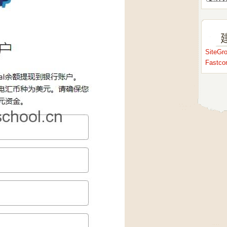
SiteG
Fastc