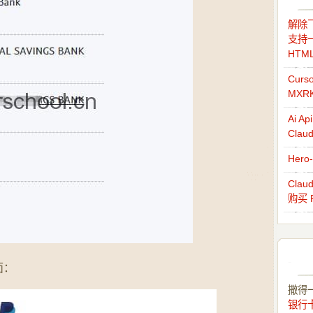
解除飞
支持一
HTM
Cur
MXR
Ai 
Cla
Her
Cla
购买 
面：
撒得
银行