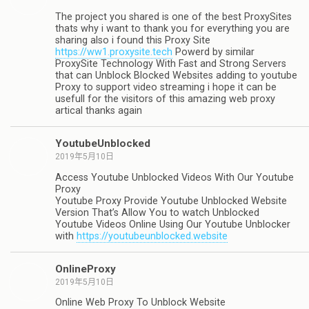
The project you shared is one of the best ProxySites
thats why i want to thank you for everything you are
sharing also i found this Proxy Site
https://ww1.proxysite.tech
Powerd by similar
ProxySite Technology With Fast and Strong Servers
that can Unblock Blocked Websites adding to youtube
Proxy to support video streaming i hope it can be
usefull for the visitors of this amazing web proxy
artical thanks again
YoutubeUnblocked
2019年5月10日
Access Youtube Unblocked Videos With Our Youtube
Proxy
Youtube Proxy Provide Youtube Unblocked Website
Version That’s Allow You to watch Unblocked
Youtube Videos Online Using Our Youtube Unblocker
with
https://youtubeunblocked.website
OnlineProxy
2019年5月10日
Online Web Proxy To Unblock Website