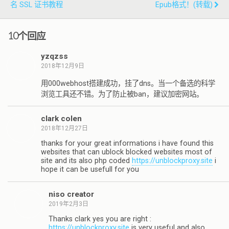
名 SSL 证书教程
Epub格式！(转载)
10个回应
yzqzss
2018年12月9日
用000webhost搭建成功，挂了dns。当一个备选的科学
浏览工具还不错。为了防止被ban，建议加密网站。
clark colen
2018年12月27日
thanks for your great informations i have found this
websites that can ublock blocked websites most of
site and its also php coded
https://unblockproxy.site
i
hope it can be usefull for you
niso creator
2019年2月3日
Thanks clark yes you are right :
https://unblockproxy.site
is very useful and also