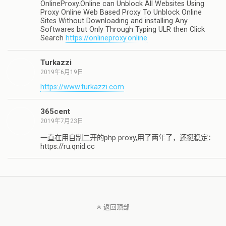
OnlineProxy.Online can Unblock All Websites Using
Proxy Online Web Based Proxy To Unblock Online
Sites Without Downloading and installing Any
Softwares but Only Through Typing ULR then Click
Search
https://onlineproxy.online
Turkazzi
2019年6月19日
https://www.turkazzi.com
365cent
2019年7月23日
一直在用自制二开的php proxy,用了两年了，还挺稳定：
https://ru.qnid.cc
返回顶部