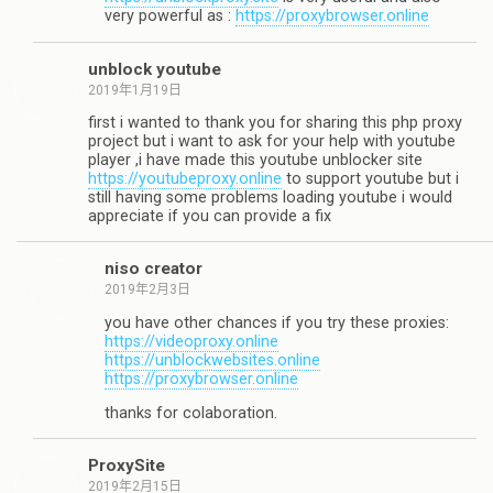
very powerful as :
https://proxybrowser.online
unblock youtube
2019年1月19日
first i wanted to thank you for sharing this php proxy
project but i want to ask for your help with youtube
player ,i have made this youtube unblocker site
https://youtubeproxy.online
to support youtube but i
still having some problems loading youtube i would
appreciate if you can provide a fix
niso creator
2019年2月3日
you have other chances if you try these proxies:
https://videoproxy.online
https://unblockwebsites.online
https://proxybrowser.online
thanks for colaboration.
ProxySite
2019年2月15日