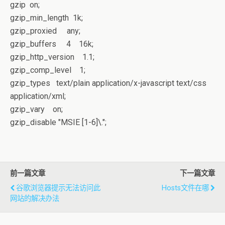
gzip on;
gzip_min_length 1k;
gzip_proxied any;
gzip_buffers 4 16k;
gzip_http_version 1.1;
gzip_comp_level 1;
gzip_types text/plain application/x-javascript text/css
application/xml;
gzip_vary on;
gzip_disable "MSIE [1-6]\.";
前一篇文章
下一篇文章
谷歌浏览器提示无法访问此
Hosts文件在哪
网站的解决办法