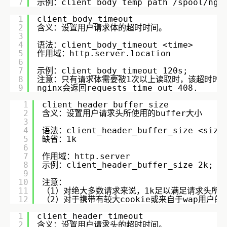
7
示例：client_body_temp_path /spool/ngin
1
client_body_timeout
2
含义：设置用户请求体的超时时间。
3
4
语法：client_body_timeout <time>    
5
作用域：http.server.location        
6
7
示例：client_body_timeout 120s;    
8
注意：只有请求体需要被1次以上读取时，该超时时
9
nginx会返回requests time out 408.
1
client_header_buffer_size
2
含义：设置用户请求头所使用的buffer大小    
3
4
语法：client_header_buffer_size <size>
5
缺省：1k        
6
7
作用域：http.server        
8
示例：client_header_buffer_size 2k;  
9
10
注意：
11
（1）对绝大多数请求来说，1k足以满足请求头所需的bu
12
（2）对于携带有较大cookie或来自于wap用户的请求
1
client_header_timeout
2
含义：设置用户请求头的超时时间。