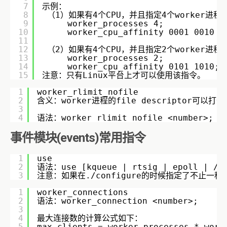
7
示例：
8
（1）如果有4个CPU，并且指定4个worker进程
9
worker_processes 4;
10
worker_cpu_affinity 0001 0010 0
11
12
（2）如果有4个CPU，并且指定2个worker进程
13
worker_processes 2;
14
worker_cpu_affinity 0101 1010;
15
注意：只有Linux平台上才可以使用该指令。
1
worker_rlimit_nofile
2
含义：worker进程的file descriptor可以
3
4
语法：worker_rlimit_nofile <number>;
事件模块(events)常用指令
1
use
2
语法：use [kqueue | rtsig | epoll | /de
3
注意：如果在./configure的时候指定了不止一
1
worker_connections
2
语法：worker_connection <number>;
3
4
最大连接数的计算公式如下：    
5
max_clients = worker_processes * work