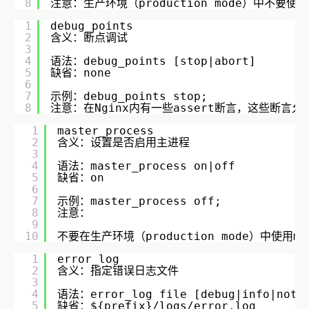
8
注意：生产环境（production mode）中不要使用
1
debug_points
2
含义：断点调试
3
4
语法：debug_points [stop|abort]
5
缺省：none
6
7
示例：debug_points stop;
8
注意：在Nginx内有一些assert断言，这些断言
1
master_process
2
含义：设置是否启用主进程
3
4
语法：master_process on|off
5
缺省：on
6
7
示例：master_process off;
8
注意：
9
10
不要在生产环境（production mode）中使用ma
1
error_log
2
含义：指定错误日志文件
3
4
语法：error_log file [debug|info|notic
5
缺省：${prefix}/logs/error.log