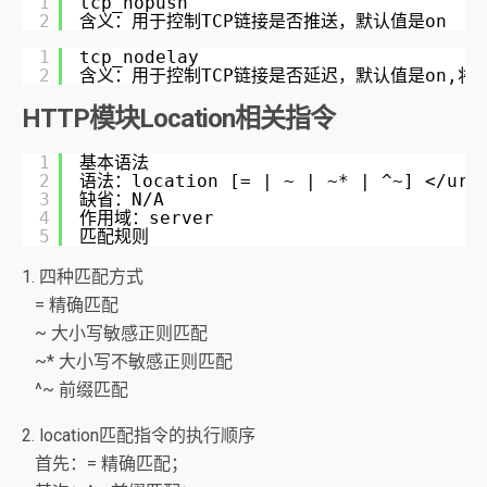
1
tcp_nopush
2
含义：用于控制TCP链接是否推送，默认值是on
1
tcp_nodelay
2
含义：用于控制TCP链接是否延迟，默认值是on,将tcp
HTTP模块Location相关指令
1
基本语法
2
语法：location [= | ~ | ~* | ^~] </uri/
3
缺省：N/A
4
作用域：server
5
匹配规则
1. 四种匹配方式
= 精确匹配
~ 大小写敏感正则匹配
~* 大小写不敏感正则匹配
^~ 前缀匹配
2. location匹配指令的执行顺序
首先：= 精确匹配；