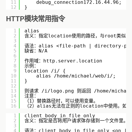
11
debug_connection172.16.44.96;   
12
}
HTTP模块常用指令
1
alias
2
含义：指定location使用的路径，与root类
3
4
语法：alias <file-path | directory-pat
5
缺省：N/A        
6
7
作用域：http.server.location    
8
示例：        
9
location /i/ {
10
alias /home/michael/web/i/;     
11
}        
12
13
则请求 /i/logo.png 则返回 /home/michael
14
注意：    
15
（1）替换路径时，可以使用变量。    
16
（2）alias无法在正则的location中使用。如
1
client_body_in_file_only
2
含义：指定是否将用户请求体存储到一个文件里。  
3
4
语法：client_body_in_file_only <on | o