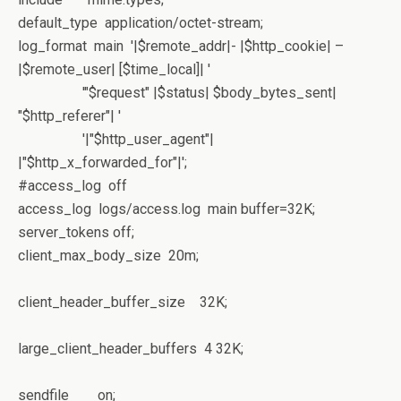
default_type application/octet-stream;
log_format main '|$remote_addr|- |$http_cookie| –
|$remote_user| [$time_local]| '
'"$request" |$status| $body_bytes_sent|
"$http_referer"| '
'|"$http_user_agent"|
|"$http_x_forwarded_for"|';
#access_log off
access_log logs/access.log main buffer=32K;
server_tokens off;
client_max_body_size 20m;
client_header_buffer_size 32K;
large_client_header_buffers 4 32K;
sendfile on;