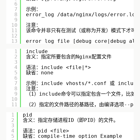
6
7
示例：
8
error_log /data/nginx/logs/error.log
9
10
注意：    
11
该命令并非只有在测试（或称为开发）模式下才可以使用
12
13
error_log file [debug_core|debug_all
1
include
2
含义：指定所要包含的Nginx配置文件
3
4
语法：include <file|*>
5
缺省：none
6
7
示例：include vhosts/*.conf 或 include 
8
注意：
9
（1）include命令可以指定包含一个文件，比
10
11
（2）指定的文件路径的基路径，由编译选项--pref
1
pid
2
含义：指定存储进程ID（即PID）的文件。
3
4
语法：pid <file>
5
缺省：compile-time option Example