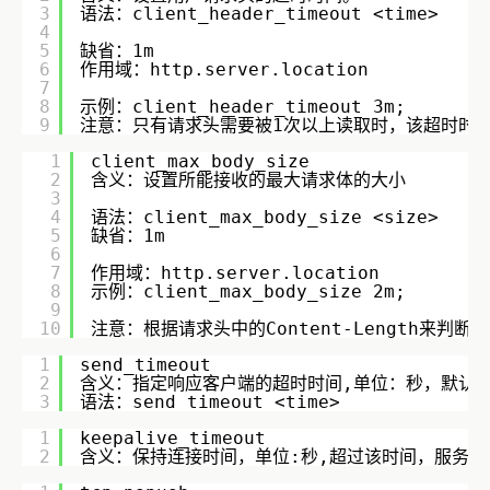
3
语法：client_header_timeout <time>    
4
5
缺省：1m        
6
作用域：http.server.location        
7
8
示例：client_header_timeout 3m;       
9
注意：只有请求头需要被1次以上读取时，该超时时间才会被
1
client_max_body_size
2
含义：设置所能接收的最大请求体的大小
3
4
语法：client_max_body_size <size>    
5
缺省：1m    
6
7
作用域：http.server.location    
8
示例：client_max_body_size 2m;       
9
10
注意：根据请求头中的Content-Length来判断
1
send_timeout
2
含义：指定响应客户端的超时时间,单位：秒，默认值
3
语法：send_timeout <time>
1
keepalive_timeout
2
含义：保持连接时间，单位:秒,超过该时间，服务器