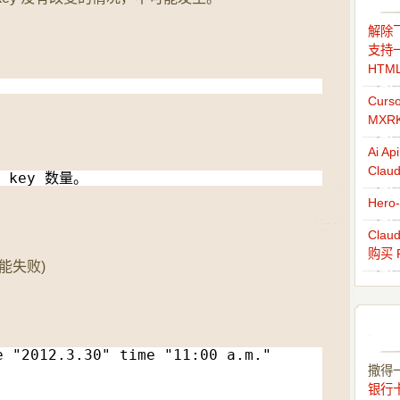
解除飞
支持一
HTM
Cur
MXR
Ai 
Cla
 key 数量。
Her
Cla
购买 
可能失败)
e "2012.3.30" time "11:00 a.m." 
撒得
银行