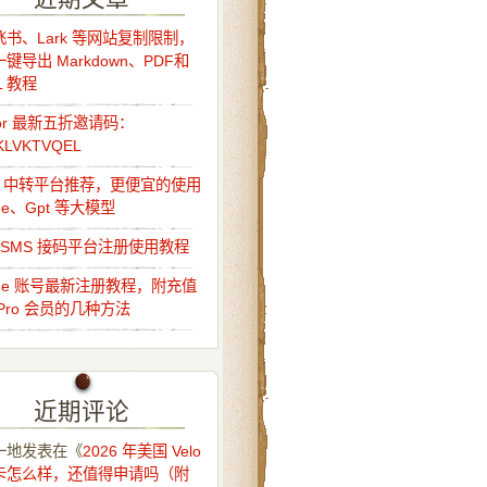
书、Lark 等网站复制限制，
键导出 Markdown、PDF和
L 教程
sor 最新五折邀请码：
KLVKTVQEL
Api 中转平台推荐，更便宜的使用
ude、Gpt 等大模型
o-SMS 接码平台注册使用教程
ude 账号最新注册教程，附充值
Pro 会员的几种方法
近期评论
一地
发表在《
2026 年美国 Velo
卡怎么样，还值得申请吗（附