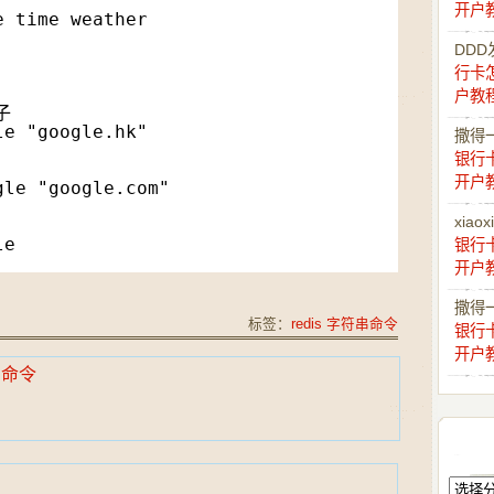
开户
e time weather
DDD
行卡
户教
子
le "google.hk"
撒得
银行
开户
gle "google.com"
xiaox
le
银行
开户
撒得
标签：
redis 字符串命令
银行
开户
T 命令