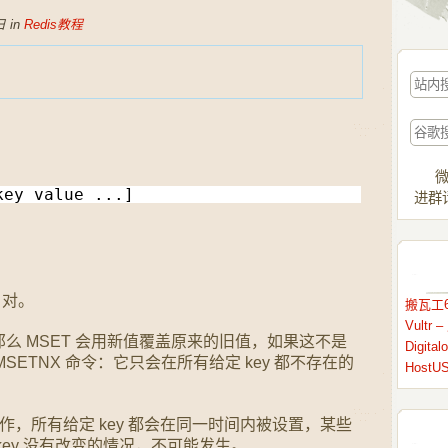
 in
Redis教程
微
key value ...]
进群请
 对。
搬瓦工6
Vult
，那么 MSET 会用新值覆盖原来的旧值，如果这不是
Digit
ETNX 命令：它只会在所有给定 key 都不存在的
HostU
c)操作，所有给定 key 都会在同一时间内被设置，某些
 key 没有改变的情况，不可能发生。