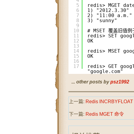
4
5
redis> MGET dat
6
1) "2012.3.30"
7
2) "11:00 a.m."
8
3) "sunny"
9
10
# MSET 覆盖旧值例
11
redis> SET goog
12
OK
13
14
redis> MSET goo
15
OK
16
17
redis> GET goog
"google.com"
... other posts by
psz1992
上一篇:
Redis INCRBYFLOA
下一篇:
Redis MGET 命令