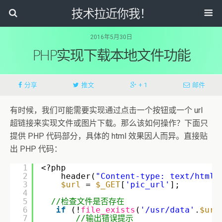
技术拉近你我！
2016年5月30日
PHP实现下载本地文件功能
分享
推文
+ 1
邮件
有时候，我们可能需要实现通过点击一个按钮或一个 url
超链接来实现文件或图片下载。那么该如何操作？下面只
提供 PHP 代码部分，具体的 html 效果因人而异。直接贴
出 PHP 代码：
1
<?php
2
header(
"Content-type: text/html;
3
$url
= 
$_GET
[
'pic_url'
];
4
5
//检查文件是否存在
6
if
(!
file_exists
(
'/usr/data'
.
$url
7
//输出错误提示  