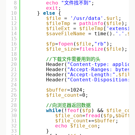
8
echo
"文件找不到"
;             
9
exit
;                        
10
} 
else
{
11
$file
= 
'/usr/data'
.
$url
;  
12
$fileTmp
= 
pathinfo
(
$file
);  
13
$fileExt
= 
$fileTmp
[
'extensio
14
$saveFileName
= time().
'.'
.
$f
15
16
$fp
=
fopen
(
$file
,
"rb"
);  
17
$file_size
=
filesize
(
$file
);  
18
19
//下载文件需要用到的头  
20
Header(
"Content-type: applica
21
Header(
"Accept-Ranges: bytes"
22
Header(
"Accept-Length:"
.
$file
23
Header(
"Content-Disposition: 
24
25
$buffer
=1024;  
26
$file_count
=0;  
27
28
//向浏览器返回数据  
29
while
(!
feof
(
$fp
) && 
$file_cou
30
$file_con
=
fread
(
$fp
,
$buffe
31
$file_count
+=
$buffer
;  
32
echo
$file_con
;  
33
}  