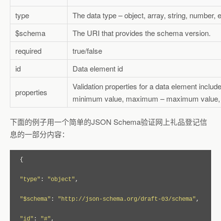
type
The data type – object, array, string, number, e
$schema
The URI that provides the schema version.
required
true/false
id
Data element id
Validation properties for a data element inclu
properties
minimum value, maximum – maximum value, 
下面的例子用一个简单的JSON Schema验证网上礼品登记信
息的一部分内容：
{
"type"
:
"object"
,
"$schema"
:
"http://json-schema.org/draft-03/schema"
,
"id"
:
"#"
,