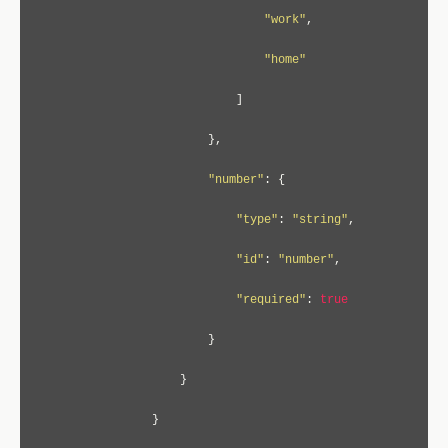
"work"
,
"home"
]
},
"number"
:
{
"type"
:
"string"
,
"id"
:
"number"
,
"required"
:
true
}
}
}