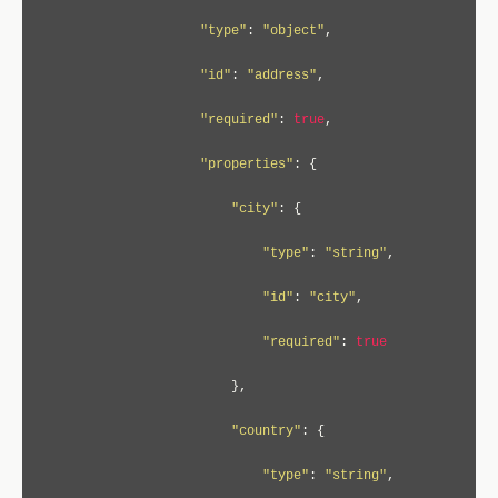
"type"
:
"object"
,
"id"
:
"address"
,
"required"
:
true
,
"properties"
:
{
"city"
:
{
"type"
:
"string"
,
"id"
:
"city"
,
"required"
:
true
},
"country"
:
{
"type"
:
"string"
,