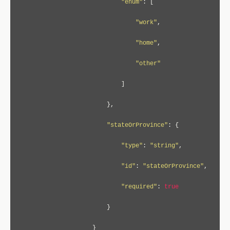
"enum"
:
[
"work"
,
"home"
,
"other"
]
},
"stateOrProvince"
:
{
"type"
:
"string"
,
"id"
:
"stateOrProvince"
,
"required"
:
true
}
}