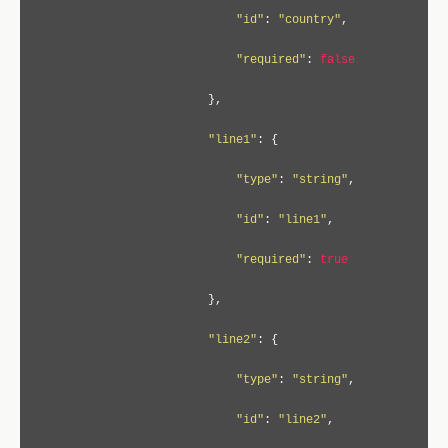
"id"
:
"country"
,
"required"
:
false
},
"line1"
:
{
"type"
:
"string"
,
"id"
:
"line1"
,
"required"
:
true
},
"line2"
:
{
"type"
:
"string"
,
"id"
:
"line2"
,