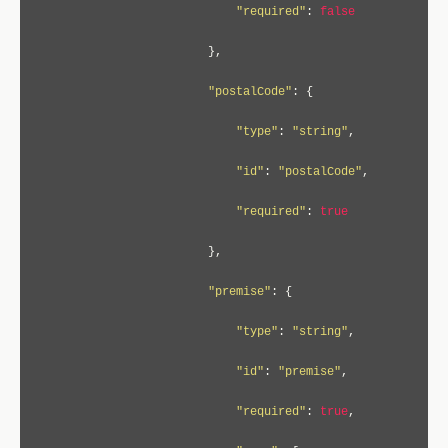
"required"
:
false
},
"postalCode"
:
{
"type"
:
"string"
,
"id"
:
"postalCode"
,
"required"
:
true
},
"premise"
:
{
"type"
:
"string"
,
"id"
:
"premise"
,
"required"
:
true
,