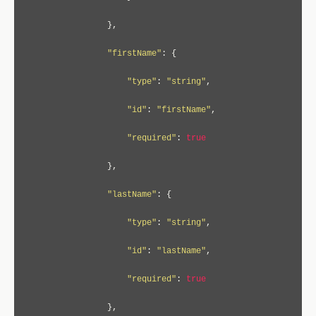
},
"firstName"
:
{
"type"
:
"string"
,
"id"
:
"firstName"
,
"required"
:
true
},
"lastName"
:
{
"type"
:
"string"
,
"id"
:
"lastName"
,
"required"
:
true
},