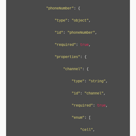
"phoneNumber"
:
{
"type"
:
"object"
,
"id"
:
"phoneNumber"
,
"required"
:
true
,
"properties"
:
{
"channel"
:
{
"type"
:
"string"
,
"id"
:
"channel"
,
"required"
:
true
,
"enum"
:
[
"cell"
,