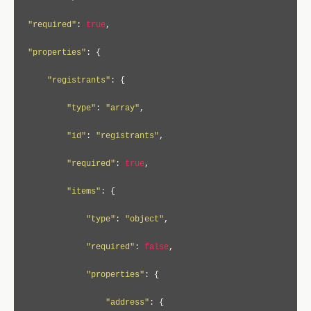
"required"
:
true
,
"properties"
:
{
"registrants"
:
{
"type"
:
"array"
,
"id"
:
"registrants"
,
"required"
:
true
,
"items"
:
{
"type"
:
"object"
,
"required"
:
false
,
"properties"
:
{
"address"
:
{