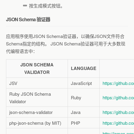
按生成模式按钮。
JSON Schema 验证器
应用程序使用JSON Schema验证器，以确保JSON文件符合
Schema指定的结构。 JSON Schema验证器可用于大多数现
代编程语言中：
JSON SCHEMA
LANGUAGE
VALIDATOR
JSV
JavaScript
https://github.
Ruby JSON Schema
Ruby
https://github.
Validator
json-schema-validator
Java
https://github.
php-json-schema (by MIT)
PHP
https://github.
http://james.ne