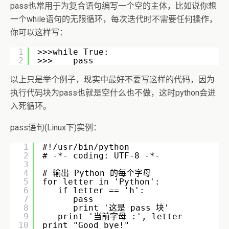
pass也常用于为复合语句编写一个空的主体，比如说你想
一个while语句的无限循环，每次迭代时不需要任何操作，
你可以这样写：
1
>>>while True:
2
>>>    pass
以上只是举个例子，现实中最好不要写这样的代码，因为
执行代码块为pass也就是空什么也不做，这时python会进
入死循环。
pass语句(Linux下)实例：
1
#!/usr/bin/python
2
# -*- coding: UTF-8 -*- 
3
4
# 输出 Python 的每个字母
5
for letter in 'Python':
6
if letter == 'h':
7
pass
8
print '这是 pass 块'
9
print '当前字母 :', letter
10
print "Good bye!"