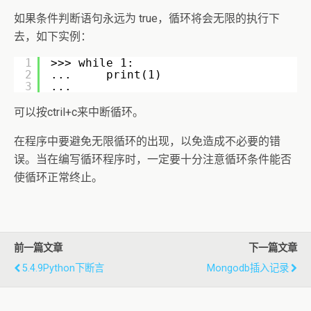
如果条件判断语句永远为 true，循环将会无限的执行下
去，如下实例：
1
>>> while 1:
2
...     print(1)
3
...
可以按ctril+c来中断循环。
在程序中要避免无限循环的出现，以免造成不必要的错
误。当在编写循环程序时，一定要十分注意循环条件能否
使循环正常终止。
前一篇文章
下一篇文章
5.4.9Python下断言
Mongodb插入记录