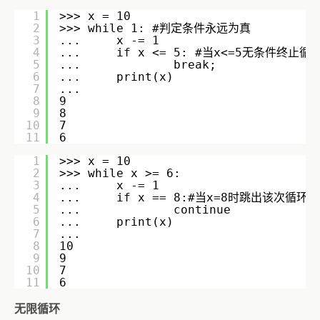
1
>>> x = 10
2
>>> while 1: #判定条件永远为真
3
...     x -= 1
4
...     if x <= 5: #当x<=5无条件终止循
5
...             break;
6
...     print(x)
7
...
8
9
9
8
10
7
11
6
1
>>> x = 10
2
>>> while x >= 6:
3
...     x -= 1
4
...     if x == 8:#当x=8时跳出该次
5
...             continue
6
...     print(x)
7
...
8
10
9
9
10
7
11
6
无限循环