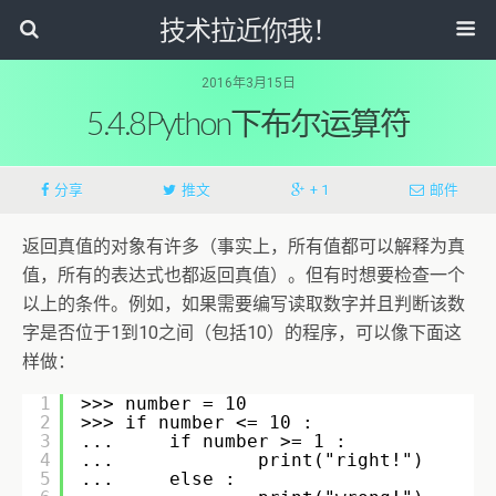
技术拉近你我！
2016年3月15日
5.4.8Python下布尔运算符
分享
推文
+ 1
邮件
返回真值的对象有许多（事实上，所有值都可以解释为真
值，所有的表达式也都返回真值）。但有时想要检查一个
以上的条件。例如，如果需要编写读取数字并且判断该数
字是否位于1到10之间（包括10）的程序，可以像下面这
样做：
1
>>> number = 10
2
>>> if number <= 10 :
3
...     if number >= 1 :
4
...             print("right!")
5
...     else :