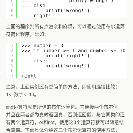
6
...             print("wrong!")
7
... else:
8
...     print("wrong!")
9
... right!
上面的程序判断有点复杂和麻烦，可以通过使用布尔运算
符简化程序，比如：
1
>>> number = 3
2
>>> if number >= 1 and number <= 10:
3
...     print("right!")
4
... else:
5
...     print("wrong!")
6
...
7
right!
注意，上面实例还有更简单的方法，即使用连接比较：
1<=数字<=10。
and运算符就是所谓的布尔运算符。它连接两个布尔值，
并且在两者都为真时返回真，否则返回假。与它同类的还
有两个运算符，or和not，使用这3个运算符就可以随意结
合真值。下面具体介绍这三个布尔运算符的使用方法：