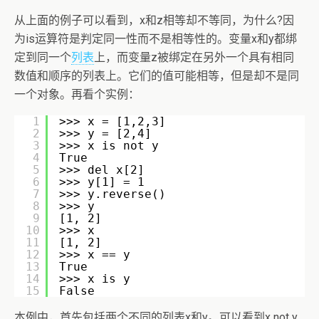
从上面的例子可以看到，x和z相等却不等同，为什么?因
为is运算符是判定同一性而不是相等性的。变量x和y都绑
定到同一个
列表
上，而变量z被绑定在另外一个具有相同
数值和顺序的列表上。它们的值可能相等，但是却不是同
一个对象。再看个实例：
1
>>> x = [1,2,3]
2
>>> y = [2,4]
3
>>> x is not y
4
True
5
>>> del x[2]
6
>>> y[1] = 1
7
>>> y.reverse()
8
>>> y
9
[1, 2]
10
>>> x
11
[1, 2]
12
>>> x == y
13
True
14
>>> x is y
15
False
本例中，首先包括两个不同的列表x和y。可以看到x not y