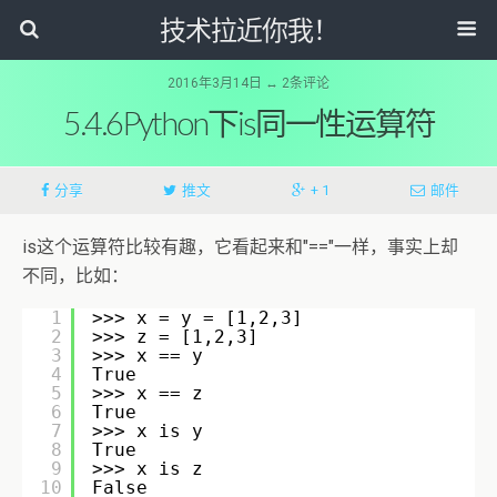
技术拉近你我！
2016年3月14日 ↔ 2条评论
5.4.6Python下is同一性运算符
分享
推文
+ 1
邮件
is这个运算符比较有趣，它看起来和"=="一样，事实上却
不同，比如：
1
>>> x = y = [1,2,3]
2
>>> z = [1,2,3]
3
>>> x == y
4
True
5
>>> x == z
6
True
7
>>> x is y
8
True
9
>>> x is z
10
False