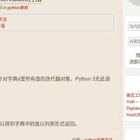
 in
python教程
s方法
个值
微
进群请
es() 返回针对字典d里所有值的迭代器对象，Python 3无此语
搬瓦工6
Vult
Digit
HostU
es())就可以得到字典中的值以列表形式返回。