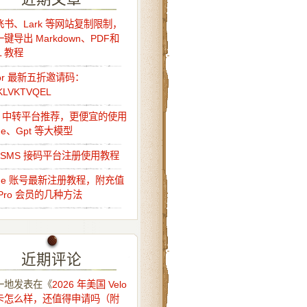
书、Lark 等网站复制限制，
键导出 Markdown、PDF和
L 教程
sor 最新五折邀请码：
KLVKTVQEL
Api 中转平台推荐，更便宜的使用
ude、Gpt 等大模型
o-SMS 接码平台注册使用教程
ude 账号最新注册教程，附充值
Pro 会员的几种方法
近期评论
一地
发表在《
2026 年美国 Velo
卡怎么样，还值得申请吗（附