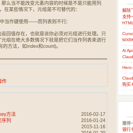
，那么当不能改变元素内容的时候是不是只能用列
是，在某些情况下，元组是不可替代的：
解除飞
支持一
)中当作键使用——而列表则不行;
HTM
的返回值存在，也就是说你必须对元组进行处理。只
Cur
理"元组在绝大多数情况下就是把它们当作列表来进行
MXR
法，如index和count)。
Ai 
Cla
Her
Cla
操作
购买 
_key方法
2016-02-17
可变序列
2016-01-24
撒得
2015-11-16
银行
2016-01-20