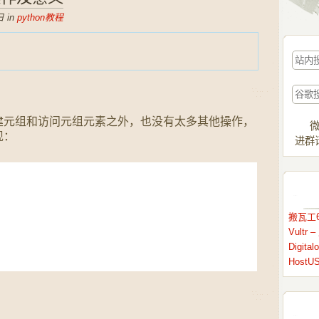
 in
python教程
建元组和访问元组元素之外，也没有太多其他操作，
微
现：
进群请
搬瓦工6
Vult
Digit
HostU