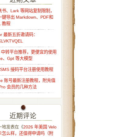
书、Lark 等网站复制限制，
键导出 Markdown、PDF和
L 教程
sor 最新五折邀请码：
KLVKTVQEL
Api 中转平台推荐，更便宜的使用
ude、Gpt 等大模型
o-SMS 接码平台注册使用教程
ude 账号最新注册教程，附充值
Pro 会员的几种方法
近期评论
一地
发表在《
2026 年美国 Velo
卡怎么样，还值得申请吗（附