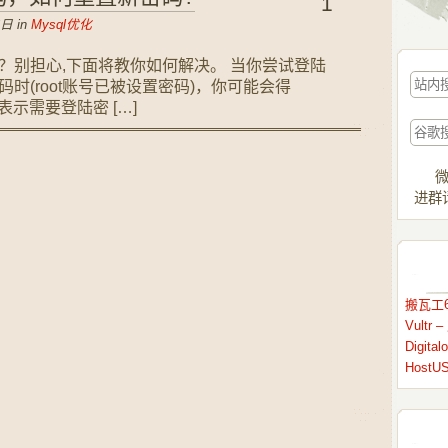
1
日 in
Mysql优化
的密码？别担心,下面将教你如何解决。 当你尝试登陆
入密码时(root账号已被设置密码)，你可能会得
示，表示需要登陆密 […]
微
进群请
搬瓦工6
Vult
Digit
HostU