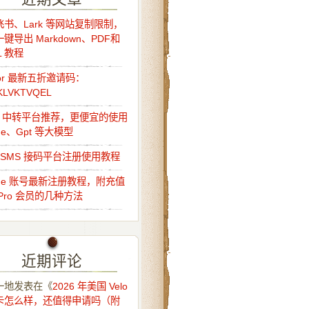
书、Lark 等网站复制限制，
键导出 Markdown、PDF和
L 教程
sor 最新五折邀请码：
KLVKTVQEL
Api 中转平台推荐，更便宜的使用
ude、Gpt 等大模型
o-SMS 接码平台注册使用教程
ude 账号最新注册教程，附充值
Pro 会员的几种方法
近期评论
一地
发表在《
2026 年美国 Velo
卡怎么样，还值得申请吗（附