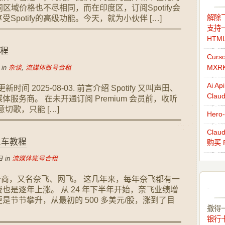
不同区域价格也不尽相同，而在印度区，订阅Spotify会
解除飞
potify的高级功能。今天，就为小伙伴 […]
支持一
HTM
教程
Cur
MXR
 in
杂谈
,
流媒体账号合租
Ai 
新时间 2025-08-03. 前言介绍 Spotify 又叫声田、
Cla
服务商。 在未开通订阅 Premium 会员前，收听
意切歌，只能 […]
Her
Cla
上车教程
购买 
 in
流媒体账号合租
体服务商，又名奈飞、网飞。 这几年来，每年奈飞都有一
也是逐年上涨。 从 24 年下半年开始，奈飞业绩增
节节攀升，从最初的 500 多美元/股，涨到了目
撒得
银行