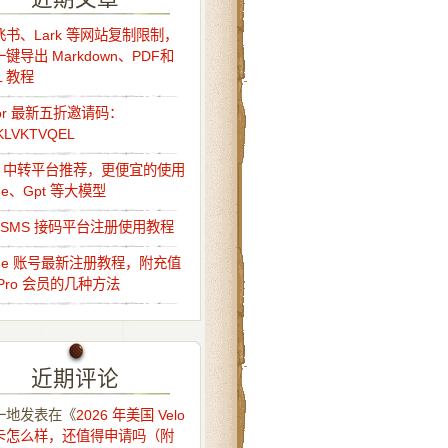
书、Lark 等网站复制限制，
键导出 Markdown、PDF和
L 教程
sor 最新五折邀请码：
KLVKTVQEL
Api 中转平台推荐，更便宜的使用
ude、Gpt 等大模型
o-SMS 接码平台注册使用教程
ude 账号最新注册教程，附充值
Pro 会员的几种方法
近期评论
一地
发表在《
2026 年美国 Velo
卡怎么样，还值得申请吗（附